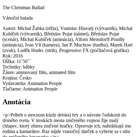
The Christmas Ballad
Vánoční balada
Autori
:
Michal Žabka
(
réžia
)
,
Vratislav Hlavatý
(
výtvarník
)
,
Michal
Kubíček
(
výtvarník
)
,
Břetislav Pojar
(
námet
)
,
Břetislav Pojar
(
scenár
)
,
Michal Kubíček
(
animácia
)
,
Alfons Mensdorff-Pouilly
(
animácia
)
,
Ivan Vít
(
kamera
)
,
Jan P. Muchow
(
hudba
)
,
Marek Hart
(
zvuk
)
,
Luděk Hudec
(
strih
)
,
Progressive FX
(
počítačová grafika
)
Rok
:
2016
Dĺžka
:
11´50´´
Techniky
:
bábky
Žánre
:
animovaný film, animated film
Krajina
:
Česko
Vydavatelia
:
Animation People
Tlačiarne
:
Animation People
Anotácia
<p>Príbeh o mocnom kúzle detskej hry a o návrate ľudskosti do
drsného sveta. V troskách mesta zničeného vojnou žije malý
chlapec, ktorý zbiera zničené hračky. Opravuje ich, nahrádzajú mu
rodinu a kamarátov. Raz nájde vianočný darček a vyberie sa s ním
do zničeného lunaparku.</p>