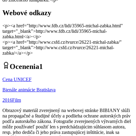
Webové odkazy
<p><a href="http://www.fdb.cz/lidi/35965-michal-zabka.html"
target="_blank">http://www.fdb.cz/lidi/35965-michal-
zabka.html</a></p>
<p><a href="http://www.csfd.cz/tvurce/26221-michal-zabka/"
target="_blank">http://www.csfd.cz/tvurce/26221-michal-
zabka/</a></p>
Ocenenia
1
Cena UNICEF
Bienále animácie Bratislava
2016
Film
Obrazový materiál zverejnený na webovej stránke BIBIANY slúži
na propagačné a študijné účely a podlieha ochrane autorských práv
podľa autorského zákona. Fotografie zverejnených výtvarných diel
môže používateľ použiť len s predchádzajúcim súhlasom autora,
resp. jeho dediča či jeho práva zastupujúcej inštitúcie, inak sa