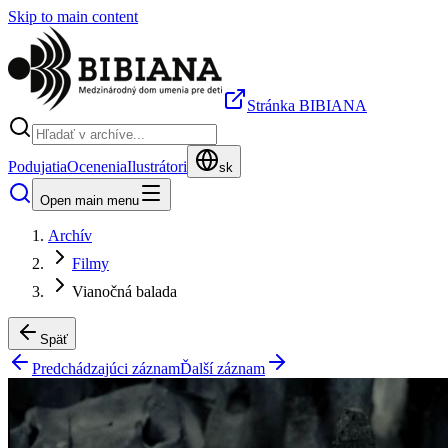
Skip to main content
Stránka BIBIANA
Podujatia
Ocenenia
Ilustrátori
sk
Open main menu
Archív
Filmy
Vianočná balada
Späť
Predchádzajúci záznam
Ďalší záznam