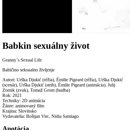
Babkin sexuálny život
Granny´s Sexual Life
Babičino seksualno življenje
Autori
:
Urška Djukić
(
réžia
)
,
Émilie Pigeard
(
réžia
)
,
Urška Djukić
(
scenár
)
,
Urška Djukić
(
strih
)
,
Émilie Pigeard
(
animácia
)
,
Julij
Zornik
(
zvuk
)
,
Tomaž Grom
(
hudba
)
Rok
:
2021
Techniky
:
2D animácia
Žánre
:
animovaný film
Krajina
:
Slovinsko
Vydavatelia
:
Boštjan Virc, Nidia Santiago
Anotácia