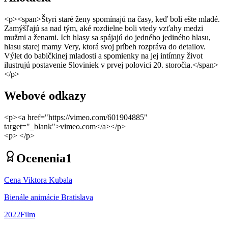
<p><span>Štyri staré ženy spomínajú na časy, keď boli ešte mladé.
Zamýšľajú sa nad tým, aké rozdielne boli vtedy vzťahy medzi
mužmi a ženami. Ich hlasy sa spájajú do jedného jediného hlasu,
hlasu starej mamy Very, ktorá svoj príbeh rozpráva do detailov.
Výlet do babičkinej mladosti a spomienky na jej intímny život
ilustrujú postavenie Sloviniek v prvej polovici 20. storočia.</span>
</p>
Webové odkazy
<p><a href="https://vimeo.com/601904885"
target="_blank">vimeo.com</a></p>
<p> </p>
Ocenenia
1
Cena Viktora Kubala
Bienále animácie Bratislava
2022
Film