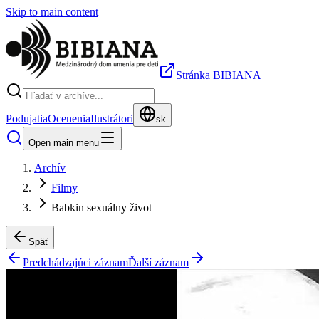
Skip to main content
Stránka BIBIANA
Podujatia
Ocenenia
Ilustrátori
sk
Open main menu
Archív
Filmy
Babkin sexuálny život
Späť
Predchádzajúci záznam
Ďalší záznam