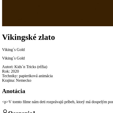
Vikingské zlato
Viking´s Gold
Viking´s Gold
Autori
:
Kids´n Tricks
(
réžia
)
Rok
:
2020
Techniky
:
papieriková animácia
Krajina
:
Nemecko
Anotácia
<p>V tomto filme nám deti rozprávajú príbeh, ktorý má dospelým po