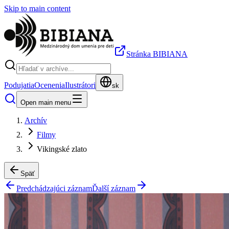
Skip to main content
Stránka BIBIANA
Podujatia
Ocenenia
Ilustrátori
sk
Open main menu
Archív
Filmy
Vikingské zlato
Späť
Predchádzajúci záznam
Ďalší záznam