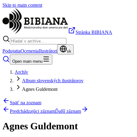
Skip to main content
Stránka BIBIANA
Podujatia
Ocenenia
Ilustrátori
sk
Open main menu
Archív
Album slovenských ilustrátorov
Agnes Guldemont
Späť na zoznam
Predchádzajúci záznam
Ďalší záznam
Agnes Guldemont