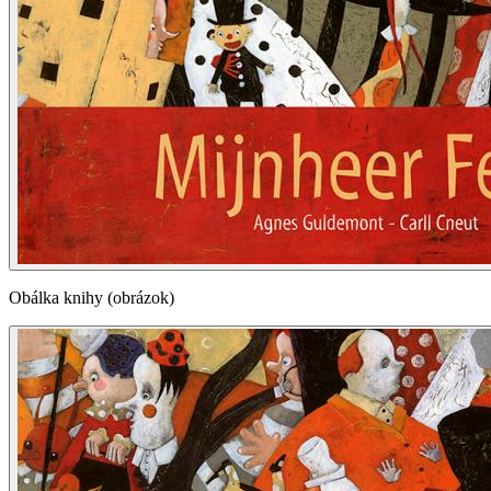
Obálka knihy (obrázok)