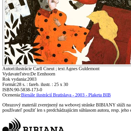
Autori
:
ilustrácie Carll Cneut ; text Agnes Guldemont
Vydavateľstvo
:
De Eenhoorn
Rok vydania
:
2003
Formát
:
28 s. : fareb. ilustr. : 25 x 30
ISBN
:
90-5838-173-0
Ocenenia
:
Bienále ilustrácií Bratislava - 2003 - Plaketa BIB
Obrazový materiál zverejnený na webovej stránke BIBIANY slúži na p
používateľ použiť len s predchádzajúcim súhlasom autora, resp. jeho d