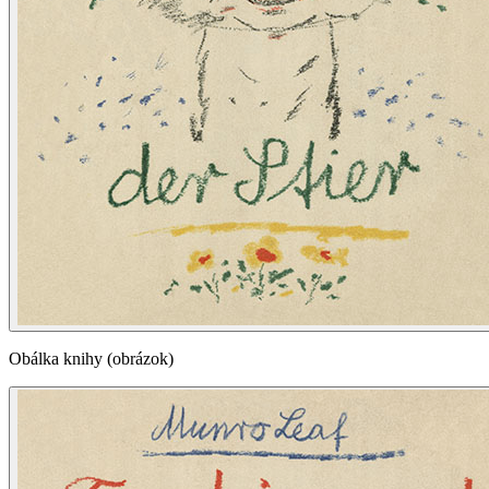
Obálka knihy (obrázok)