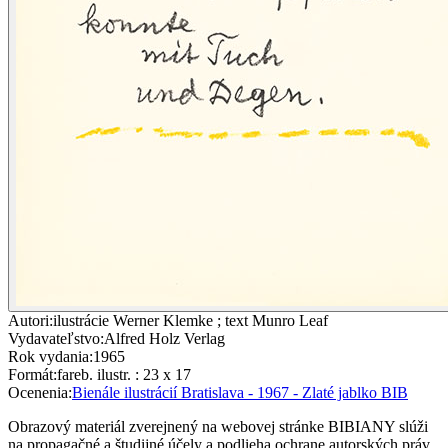
Autori
:
ilustrácie Werner Klemke ; text Munro Leaf
Vydavateľstvo
:
Alfred Holz Verlag
Rok vydania
:
1965
Formát
:
fareb. ilustr. : 23 x 17
Ocenenia
:
Bienále ilustrácií Bratislava - 1967 - Zlaté jablko BIB
Obrazový materiál zverejnený na webovej stránke BIBIANY slúži
na propagačné a študijné účely a podlieha ochrane autorských práv