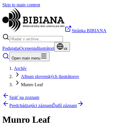
Skip to main content
Stránka BIBIANA
Podujatia
Ocenenia
Ilustrátori
sk
Open main menu
Archív
Album slovenských ilustrátorov
Munro Leaf
Späť na zoznam
Predchádzajúci záznam
Ďalší záznam
Munro Leaf