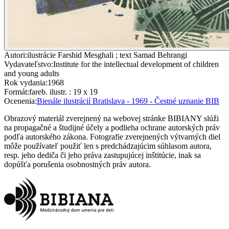
Autori
:
ilustrácie Farshid Mesghali ; text Samad Behrangi
Vydavateľstvo
:
Institute for the intellectual development of children
and young adults
Rok vydania
:
1968
Formát
:
fareb. ilustr. : 19 x 19
Ocenenia
:
Bienále ilustrácií Bratislava - 1969 - Čestné uznanie BIB
Obrazový materiál zverejnený na webovej stránke BIBIANY slúži
na propagačné a študijné účely a podlieha ochrane autorských práv
podľa autorského zákona. Fotografie zverejnených výtvarných diel
môže používateľ použiť len s predchádzajúcim súhlasom autora,
resp. jeho dediča či jeho práva zastupujúcej inštitúcie, inak sa
dopúšťa porušenia osobnostných práv autora.