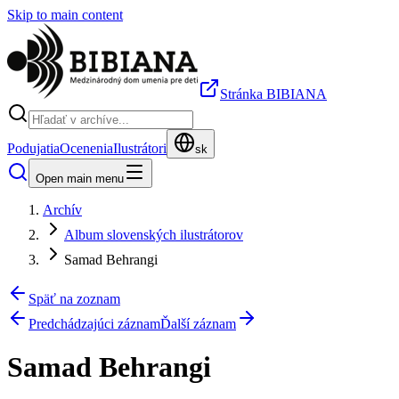
Skip to main content
Stránka BIBIANA
Podujatia
Ocenenia
Ilustrátori
sk
Open main menu
Archív
Album slovenských ilustrátorov
Samad Behrangi
Späť na zoznam
Predchádzajúci záznam
Ďalší záznam
Samad Behrangi