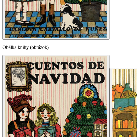
Obálka knihy (obrázok)