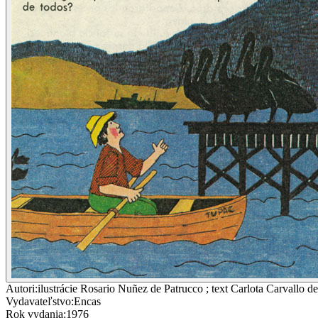
Autori
:
ilustrácie Rosario Nuñez de Patrucco ; text Carlota Carvallo 
Vydavateľstvo
:
Encas
Rok vydania
:
1976