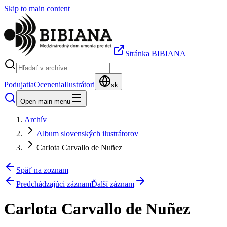
Skip to main content
Stránka BIBIANA
Podujatia
Ocenenia
Ilustrátori
sk
Open main menu
Archív
Album slovenských ilustrátorov
Carlota Carvallo de Nuñez
Späť na zoznam
Predchádzajúci záznam
Ďalší záznam
Carlota Carvallo de Nuñez