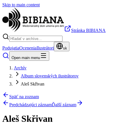
Skip to main content
Stránka BIBIANA
Podujatia
Ocenenia
Ilustrátori
sk
Open main menu
Archív
Album slovenských ilustrátorov
Aleš Skřivan
Späť na zoznam
Predchádzajúci záznam
Ďalší záznam
Aleš Skřivan