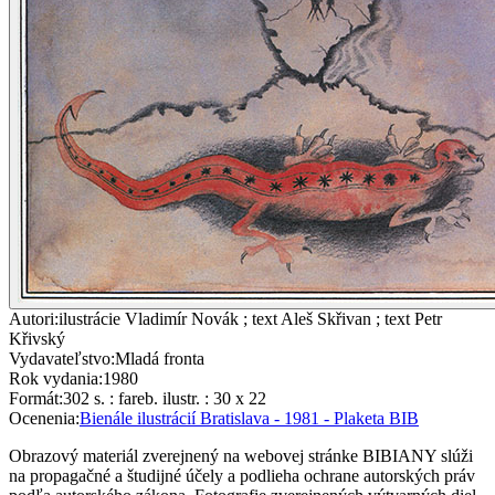
Autori
:
ilustrácie Vladimír Novák ; text Aleš Skřivan ; text Petr
Křivský
Vydavateľstvo
:
Mladá fronta
Rok vydania
:
1980
Formát
:
302 s. : fareb. ilustr. : 30 x 22
Ocenenia
:
Bienále ilustrácií Bratislava - 1981 - Plaketa BIB
Obrazový materiál zverejnený na webovej stránke BIBIANY slúži
na propagačné a študijné účely a podlieha ochrane autorských práv