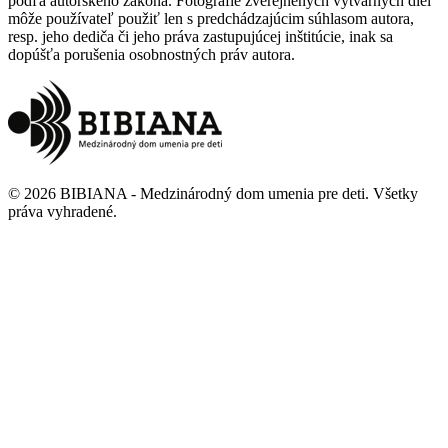
podľa autorského zákona. Fotografie zverejnených výtvarných diel
môže používateľ použiť len s predchádzajúcim súhlasom autora,
resp. jeho dediča či jeho práva zastupujúcej inštitúcie, inak sa
dopúšťa porušenia osobnostných práv autora.
©
2026
BIBIANA - Medzinárodný dom umenia pre deti
.
Všetky
práva vyhradené
.