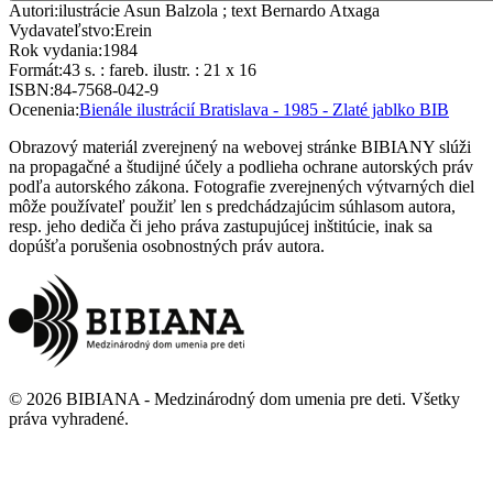
Autori
:
ilustrácie Asun Balzola ; text Bernardo Atxaga
Vydavateľstvo
:
Erein
Rok vydania
:
1984
Formát
:
43 s. : fareb. ilustr. : 21 x 16
ISBN
:
84-7568-042-9
Ocenenia
:
Bienále ilustrácií Bratislava - 1985 - Zlaté jablko BIB
Obrazový materiál zverejnený na webovej stránke BIBIANY slúži
na propagačné a študijné účely a podlieha ochrane autorských práv
podľa autorského zákona. Fotografie zverejnených výtvarných diel
môže používateľ použiť len s predchádzajúcim súhlasom autora,
resp. jeho dediča či jeho práva zastupujúcej inštitúcie, inak sa
dopúšťa porušenia osobnostných práv autora.
©
2026
BIBIANA - Medzinárodný dom umenia pre deti
.
Všetky
práva vyhradené
.