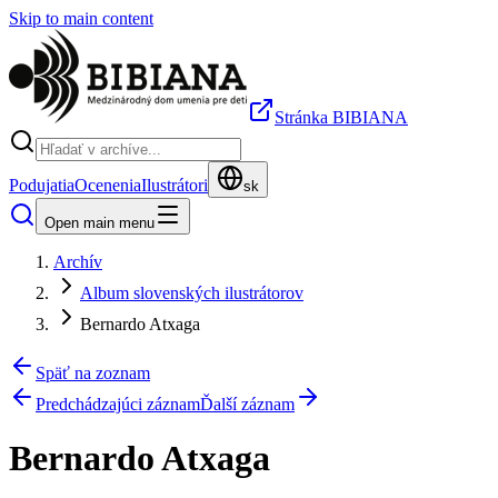
Skip to main content
Stránka BIBIANA
Podujatia
Ocenenia
Ilustrátori
sk
Open main menu
Archív
Album slovenských ilustrátorov
Bernardo Atxaga
Späť na zoznam
Predchádzajúci záznam
Ďalší záznam
Bernardo Atxaga