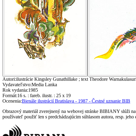
Autori
:
ilustrácie Kingsley Gunathillake ; text Theodore Warnakulasur
Vydavateľstvo
:
Media Lanka
Rok vydania
:
1985
Formát
:
16 s. : fareb. ilustr. : 25 x 19
Ocenenia
:
Bienále ilustrácií Bratislava - 1987 - Čestné uznanie BIB
Obrazový materiál zverejnený na webovej stránke BIBIANY slúži na p
používateľ použiť len s predchádzajúcim súhlasom autora, resp. jeho d