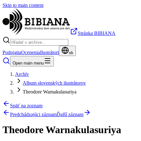
Skip to main content
Stránka BIBIANA
Podujatia
Ocenenia
Ilustrátori
sk
Open main menu
Archív
Album slovenských ilustrátorov
Theodore Warnakulasuriya
Späť na zoznam
Predchádzajúci záznam
Ďalší záznam
Theodore Warnakulasuriya