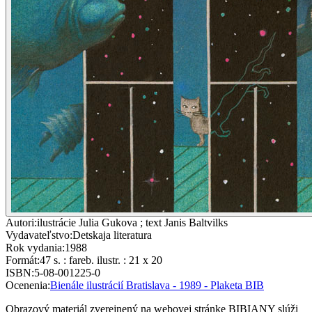
Autori
:
ilustrácie Julia Gukova ; text Janis Baltvilks
Vydavateľstvo
:
Detskaja literatura
Rok vydania
:
1988
Formát
:
47 s. : fareb. ilustr. : 21 x 20
ISBN
:
5-08-001225-0
Ocenenia
:
Bienále ilustrácií Bratislava - 1989 - Plaketa BIB
Obrazový materiál zverejnený na webovej stránke BIBIANY slúži