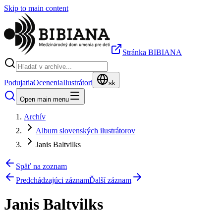
Skip to main content
Stránka BIBIANA
Podujatia
Ocenenia
Ilustrátori
sk
Open main menu
Archív
Album slovenských ilustrátorov
Janis Baltvilks
Späť na zoznam
Predchádzajúci záznam
Ďalší záznam
Janis Baltvilks