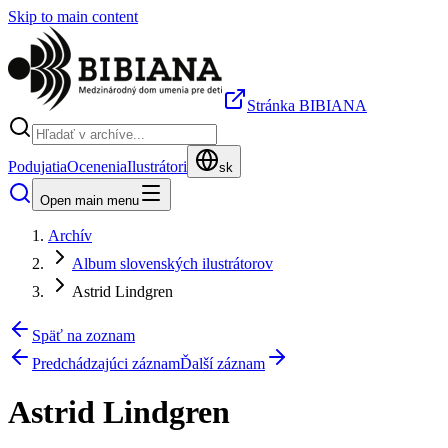
Skip to main content
Stránka BIBIANA
Podujatia
Ocenenia
Ilustrátori
sk
Open main menu
Archív
Album slovenských ilustrátorov
Astrid Lindgren
Späť na zoznam
Predchádzajúci záznam
Ďalší záznam
Astrid Lindgren