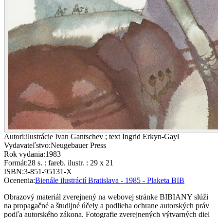
Autori
:
ilustrácie Ivan Gantschev ; text Ingrid Erkyn-Gayl
Vydavateľstvo
:
Neugebauer Press
Rok vydania
:
1983
Formát
:
28 s. : fareb. ilustr. : 29 x 21
ISBN
:
3-851-95131-X
Ocenenia
:
Bienále ilustrácií Bratislava - 1985 - Plaketa BIB
Obrazový materiál zverejnený na webovej stránke BIBIANY slúži
na propagačné a študijné účely a podlieha ochrane autorských práv
podľa autorského zákona. Fotografie zverejnených výtvarných diel