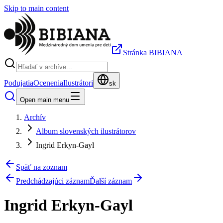
Skip to main content
Stránka BIBIANA
Podujatia
Ocenenia
Ilustrátori
sk
Open main menu
Archív
Album slovenských ilustrátorov
Ingrid Erkyn-Gayl
Späť na zoznam
Predchádzajúci záznam
Ďalší záznam
Ingrid Erkyn-Gayl