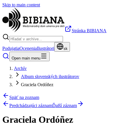
Skip to main content
Stránka BIBIANA
Podujatia
Ocenenia
Ilustrátori
sk
Open main menu
Archív
Album slovenských ilustrátorov
Graciela Ordóñez
Späť na zoznam
Predchádzajúci záznam
Ďalší záznam
Graciela Ordóñez