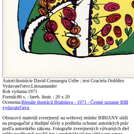
Autori
:
ilustrácie David Consuegra Uribe ; text Graciela Ordóñez
Vydavateľstvo
:
Litosantander
Rok vydania
:
1971
Formát
:
86 s. : fareb. ilustr. : 20 x 20
Ocenenia
:
Bienále ilustrácií Bratislava - 1971 - Čestné uznanie BIB
vydavateľstvu
Obrazový materiál zverejnený na webovej stránke BIBIANY slúži
na propagačné a študijné účely a podlieha ochrane autorských práv
podľa autorského zákona. Fotografie zverejnených výtvarných diel
môže používateľ použiť len s predchádzajúcim súhlasom autora,