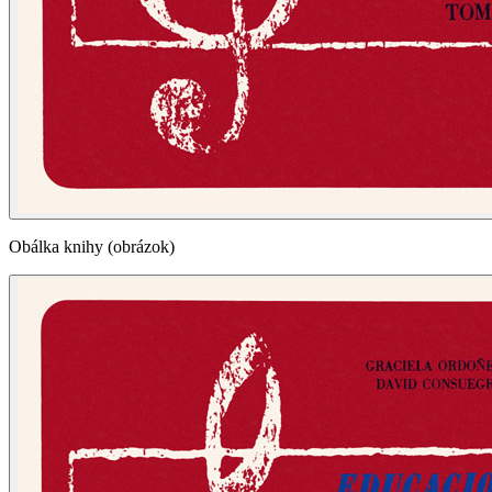
Obálka knihy (obrázok)