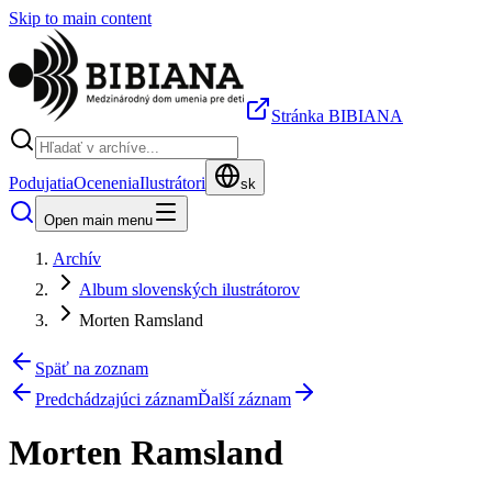
Skip to main content
Stránka BIBIANA
Podujatia
Ocenenia
Ilustrátori
sk
Open main menu
Archív
Album slovenských ilustrátorov
Morten Ramsland
Späť na zoznam
Predchádzajúci záznam
Ďalší záznam
Morten Ramsland