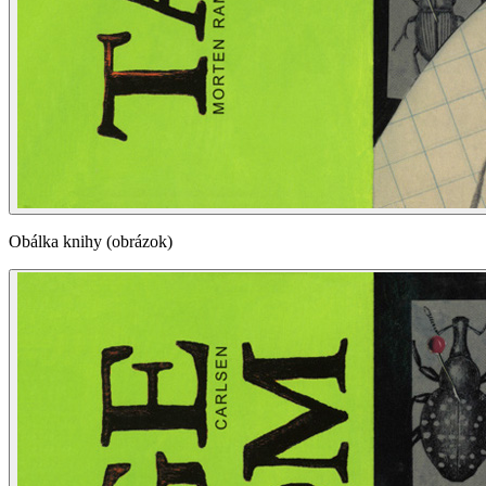
Obálka knihy (obrázok)