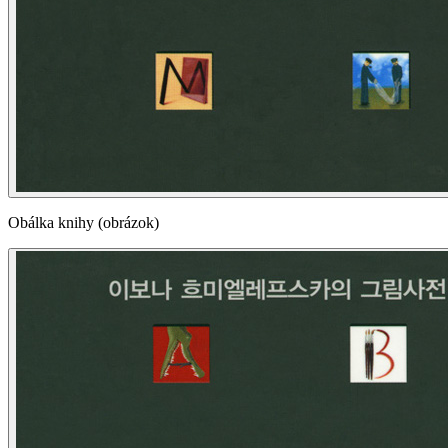
Obálka knihy (obrázok)