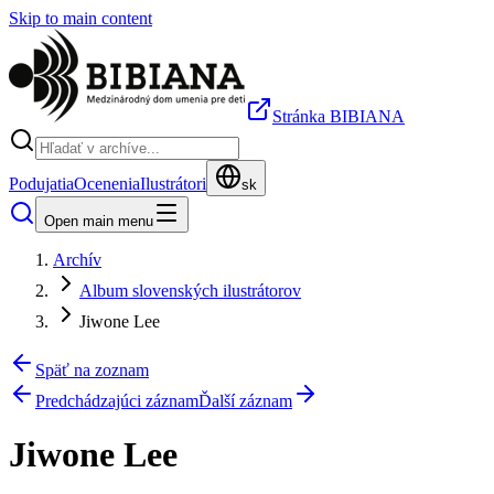
Skip to main content
Stránka BIBIANA
Podujatia
Ocenenia
Ilustrátori
sk
Open main menu
Archív
Album slovenských ilustrátorov
Jiwone Lee
Späť na zoznam
Predchádzajúci záznam
Ďalší záznam
Jiwone Lee