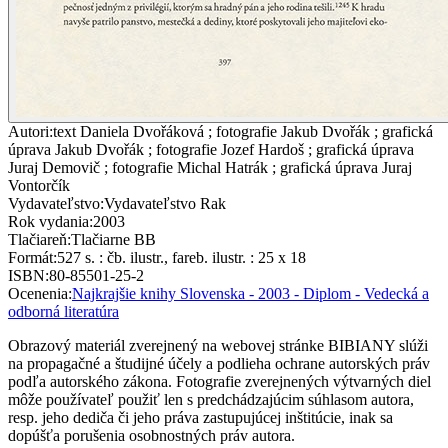
Autori
:
text Daniela Dvořáková ; fotografie Jakub Dvořák ; grafická
úprava Jakub Dvořák ; fotografie Jozef Hardoš ; grafická úprava
Juraj Demovič ; fotografie Michal Hatrák ; grafická úprava Juraj
Vontorčík
Vydavateľstvo
:
Vydavateľstvo Rak
Rok vydania
:
2003
Tlačiareň
:
Tlačiarne BB
Formát
:
527 s. : čb. ilustr., fareb. ilustr. : 25 x 18
ISBN
:
80-85501-25-2
Ocenenia
:
Najkrajšie knihy Slovenska - 2003 - Diplom - Vedecká a
odborná literatúra
Obrazový materiál zverejnený na webovej stránke BIBIANY slúži
na propagačné a študijné účely a podlieha ochrane autorských práv
podľa autorského zákona. Fotografie zverejnených výtvarných diel
môže používateľ použiť len s predchádzajúcim súhlasom autora,
resp. jeho dediča či jeho práva zastupujúcej inštitúcie, inak sa
dopúšťa porušenia osobnostných práv autora.