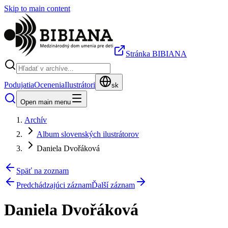
Skip to main content
Stránka BIBIANA
Podujatia
Ocenenia
Ilustrátori
sk
Open main menu
Archív
Album slovenských ilustrátorov
Daniela Dvořáková
Späť na zoznam
Predchádzajúci záznam
Ďalší záznam
Daniela Dvořáková