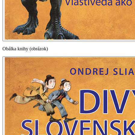
Obálka knihy (obrázok)