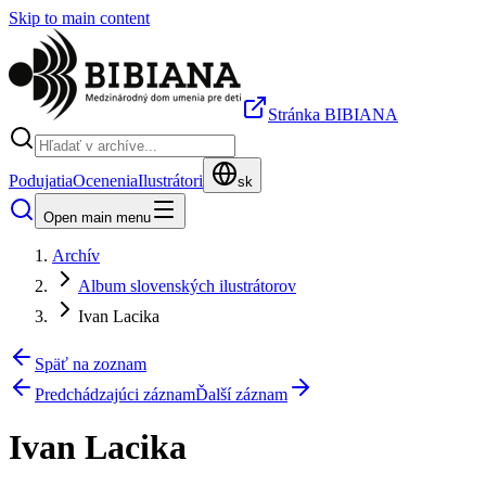
Skip to main content
Stránka BIBIANA
Podujatia
Ocenenia
Ilustrátori
sk
Open main menu
Archív
Album slovenských ilustrátorov
Ivan Lacika
Späť na zoznam
Predchádzajúci záznam
Ďalší záznam
Ivan Lacika