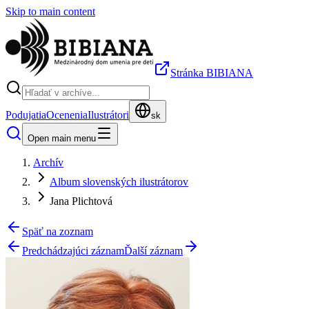
Skip to main content
Stránka BIBIANA
Podujatia
Ocenenia
Ilustrátori
sk
Open main menu
Archív
Album slovenských ilustrátorov
Jana Plichtová
Späť na zoznam
Predchádzajúci záznam
Ďalší záznam