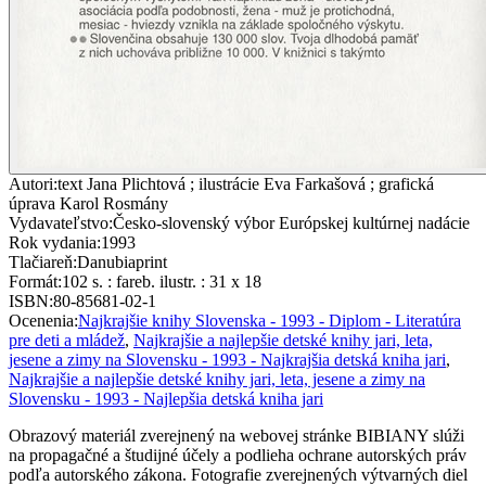
Autori
:
text Jana Plichtová ; ilustrácie Eva Farkašová ; grafická
úprava Karol Rosmány
Vydavateľstvo
:
Česko-slovenský výbor Európskej kultúrnej nadácie
Rok vydania
:
1993
Tlačiareň
:
Danubiaprint
Formát
:
102 s. : fareb. ilustr. : 31 x 18
ISBN
:
80-85681-02-1
Ocenenia
:
Najkrajšie knihy Slovenska - 1993 - Diplom - Literatúra
pre deti a mládež
,
Najkrajšie a najlepšie detské knihy jari, leta,
jesene a zimy na Slovensku - 1993 - Najkrajšia detská kniha jari
,
Najkrajšie a najlepšie detské knihy jari, leta, jesene a zimy na
Slovensku - 1993 - Najlepšia detská kniha jari
Obrazový materiál zverejnený na webovej stránke BIBIANY slúži
na propagačné a študijné účely a podlieha ochrane autorských práv
podľa autorského zákona. Fotografie zverejnených výtvarných diel