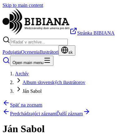
Skip to main content
Stránka BIBIANA
Podujatia
Ocenenia
Ilustrátori
sk
Open main menu
Archív
Album slovenských ilustrátorov
Ján Sabol
Späť na zoznam
Predchádzajúci záznam
Ďalší záznam
Ján Sabol