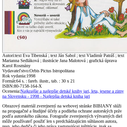
Autori
:
text Eva Tibenská ; text Ján Sabol ; text Vladimír Patráš ; text
Marianna Sedláková ; ilustrácie Jana Malotová ; grafická úprava
Karol Rosmány
Vydavateľstvo
:
Orbis Pictus Istropolitana
Rok vydania
:
1998
Formát
:
64 s. : fareb. ilustr., tab. : 30 x 21
ISBN
:
80-7158-164-X
Ocenenia
:
Najkrajšie a najlepšie detské knihy jari, leta, jesene a zimy
na Slovensku - 1998 - Najlepšia detská kniha jari
Obrazový materiál zverejnený na webovej stránke BIBIANY slúži
na propagačné a študijné účely a podlieha ochrane autorských práv
podľa autorského zákona. Fotografie zverejnených výtvarných diel
môže používateľ použiť len s predchádzajúcim súhlasom autora,
resp. jeho dediča či jeho práva zastupujúcej inštitúcie, inak sa