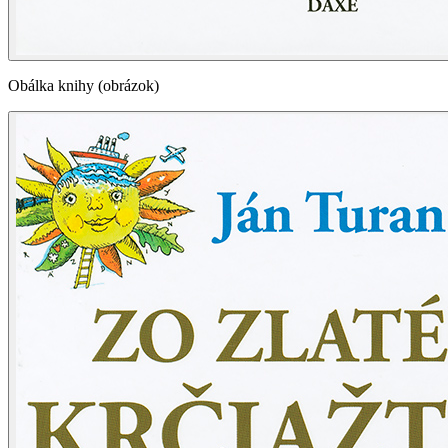
Obálka knihy (obrázok)