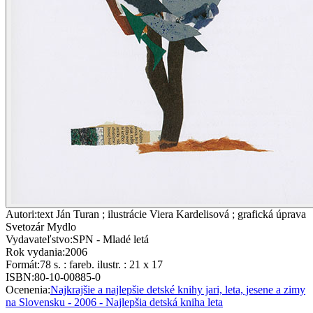
Autori
:
text Ján Turan ; ilustrácie Viera Kardelisová ; grafická úprava
Svetozár Mydlo
Vydavateľstvo
:
SPN - Mladé letá
Rok vydania
:
2006
Formát
:
78 s. : fareb. ilustr. : 21 x 17
ISBN
:
80-10-00885-0
Ocenenia
:
Najkrajšie a najlepšie detské knihy jari, leta, jesene a zimy
na Slovensku - 2006 - Najlepšia detská kniha leta