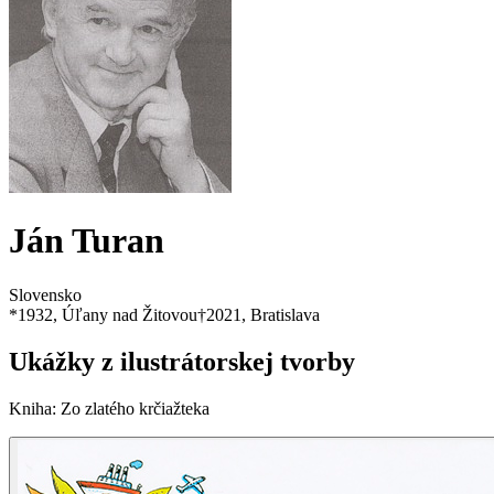
Ján Turan
Slovensko
*
1932
, Úľany nad Žitovou
†
2021
, Bratislava
Ukážky z ilustrátorskej tvorby
Kniha
:
Zo zlatého krčiažteka