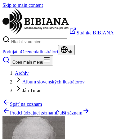
Skip to main content
Stránka BIBIANA
Podujatia
Ocenenia
Ilustrátori
sk
Open main menu
Archív
Album slovenských ilustrátorov
Ján Turan
Späť na zoznam
Predchádzajúci záznam
Ďalší záznam