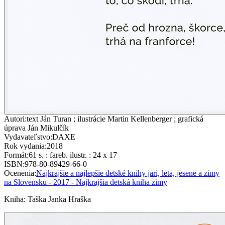
Autori
:
text Ján Turan ; ilustrácie Martin Kellenberger ; grafická
úprava Ján Mikulčík
Vydavateľstvo
:
DAXE
Rok vydania
:
2018
Formát
:
61 s. : fareb. ilustr. : 24 x 17
ISBN
:
978-80-89429-66-0
Ocenenia
:
Najkrajšie a najlepšie detské knihy jari, leta, jesene a zimy
na Slovensku - 2017 - Najkrajšia detská kniha zimy
Kniha
:
Taška Janka Hraška