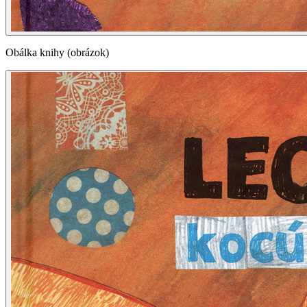
Obálka knihy (obrázok)