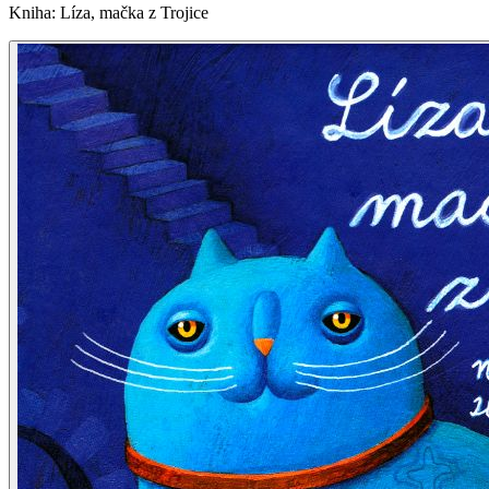
Kniha
:
Líza, mačka z Trojice