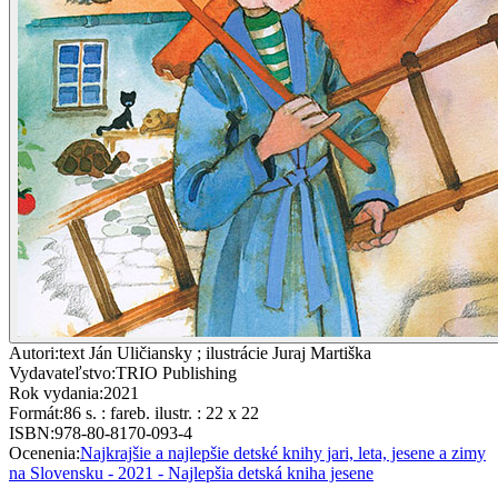
Autori
:
text Ján Uličiansky ; ilustrácie Juraj Martiška
Vydavateľstvo
:
TRIO Publishing
Rok vydania
:
2021
Formát
:
86 s. : fareb. ilustr. : 22 x 22
ISBN
:
978-80-8170-093-4
Ocenenia
:
Najkrajšie a najlepšie detské knihy jari, leta, jesene a zimy
na Slovensku - 2021 - Najlepšia detská kniha jesene