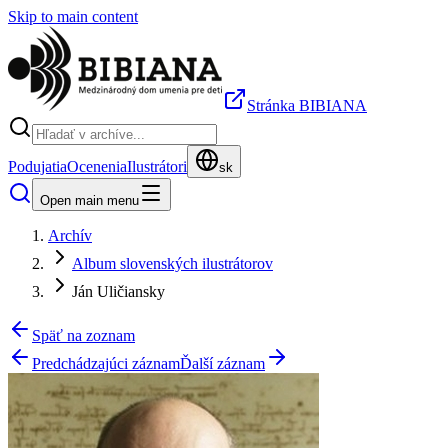
Skip to main content
Stránka BIBIANA
Podujatia
Ocenenia
Ilustrátori
sk
Open main menu
Archív
Album slovenských ilustrátorov
Ján Uličiansky
Späť na zoznam
Predchádzajúci záznam
Ďalší záznam