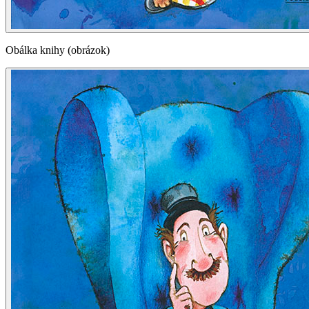
Obálka knihy (obrázok)