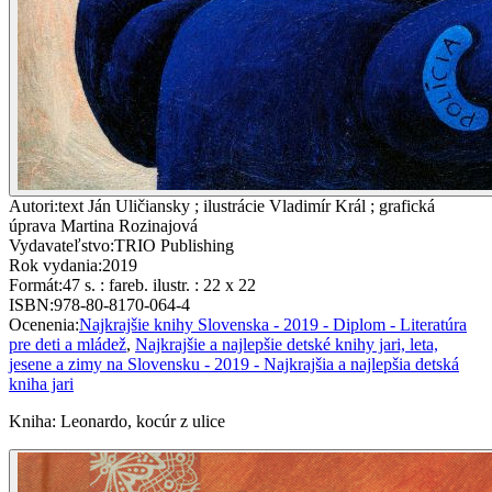
Autori
:
text Ján Uličiansky ; ilustrácie Vladimír Král ; grafická
úprava Martina Rozinajová
Vydavateľstvo
:
TRIO Publishing
Rok vydania
:
2019
Formát
:
47 s. : fareb. ilustr. : 22 x 22
ISBN
:
978-80-8170-064-4
Ocenenia
:
Najkrajšie knihy Slovenska - 2019 - Diplom - Literatúra
pre deti a mládež
,
Najkrajšie a najlepšie detské knihy jari, leta,
jesene a zimy na Slovensku - 2019 - Najkrajšia a najlepšia detská
kniha jari
Kniha
:
Leonardo, kocúr z ulice