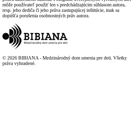
môže používateľ použiť len s predchádzajúcim súhlasom autora,
resp. jeho dediča či jeho práva zastupujúcej inštitúcie, inak sa
dopúšťa porušenia osobnostných práv autora.
©
2026
BIBIANA - Medzinárodný dom umenia pre deti
.
Všetky
práva vyhradené
.