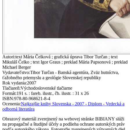
Autori
:
text Mária Čelková ; grafická úprava Tibor Turčan ; text
Mikuláš Čelko ; text Igor Graus ; preklad Mária Papsonová ; preklad
Michael Berger
Vydavateľstvo
:
Tibor Turčan - Banská agentúra, Zväz hutníctva,
ťažobného priemyslu a geológie Slovenskej republiky
Rok vydania
:
2007
Tlačiareň
:
Východoslovenské tlačiarne
Formát
:
191 s. : fareb. ilustr., čb. ilustr. : 31 x 26
ISBN
:
978-80-968621-8-4
Ocenenia
:
Najkrajšie knihy Slovenska - 2007 - Diplom - Vedecká a
odborná literatúra
Obrazový materiál zverejnený na webovej stránke BIBIANY slúži
na propagačné a študijné účely a podlieha ochrane autorských práv
podľa autorského zákona. Fotografie zverejnených výtvarných diel