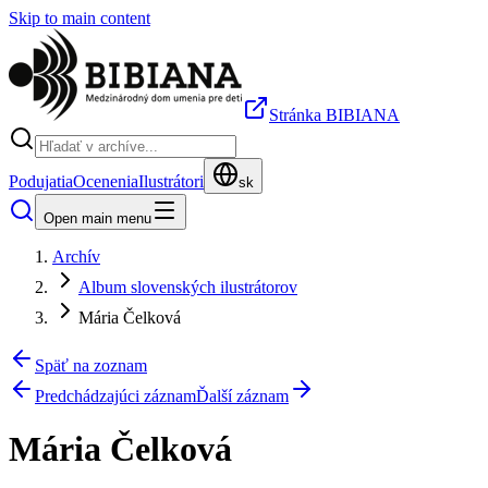
Skip to main content
Stránka BIBIANA
Podujatia
Ocenenia
Ilustrátori
sk
Open main menu
Archív
Album slovenských ilustrátorov
Mária Čelková
Späť na zoznam
Predchádzajúci záznam
Ďalší záznam
Mária Čelková