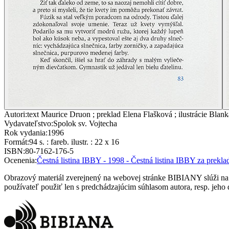
Autori
:
text Maurice Druon ; preklad Elena Flašková ; ilustrácie Blan
Vydavateľstvo
:
Spolok sv. Vojtecha
Rok vydania
:
1996
Formát
:
94 s. : fareb. ilustr. : 22 x 16
ISBN
:
80-7162-176-5
Ocenenia
:
Čestná listina IBBY - 1998 - Čestná listina IBBY za prekla
Obrazový materiál zverejnený na webovej stránke BIBIANY slúži na p
používateľ použiť len s predchádzajúcim súhlasom autora, resp. jeho d