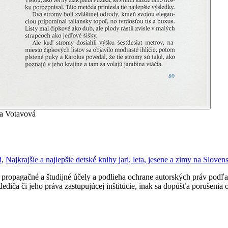
ka Votavová
d
,
Najkrajšie a najlepšie detské knihy jari, leta, jesene a zimy na Slove
ropagačné a študijné účely a podlieha ochrane autorských práv podľa
ediča či jeho práva zastupujúcej inštitúcie, inak sa dopúšťa porušenia