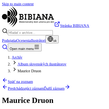
Skip to main content
Stránka BIBIANA
Podujatia
Ocenenia
Ilustrátori
sk
Open main menu
Archív
Album slovenských ilustrátorov
Maurice Druon
Späť na zoznam
Predchádzajúci záznam
Ďalší záznam
Maurice Druon