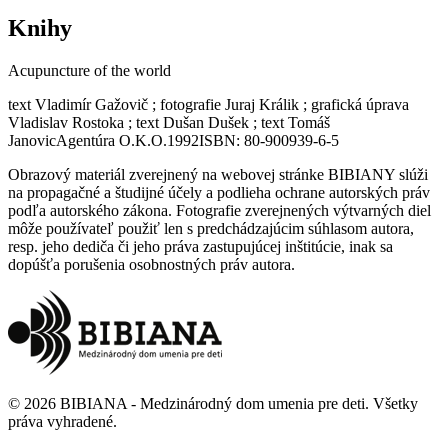
Knihy
Acupuncture of the world
text Vladimír Gažovič ; fotografie Juraj Králik ; grafická úprava
Vladislav Rostoka ; text Dušan Dušek ; text Tomáš
Janovic
Agentúra O.K.O.
1992
ISBN:
80-900939-6-5
Obrazový materiál zverejnený na webovej stránke BIBIANY slúži
na propagačné a študijné účely a podlieha ochrane autorských práv
podľa autorského zákona. Fotografie zverejnených výtvarných diel
môže používateľ použiť len s predchádzajúcim súhlasom autora,
resp. jeho dediča či jeho práva zastupujúcej inštitúcie, inak sa
dopúšťa porušenia osobnostných práv autora.
©
2026
BIBIANA - Medzinárodný dom umenia pre deti
.
Všetky
práva vyhradené
.