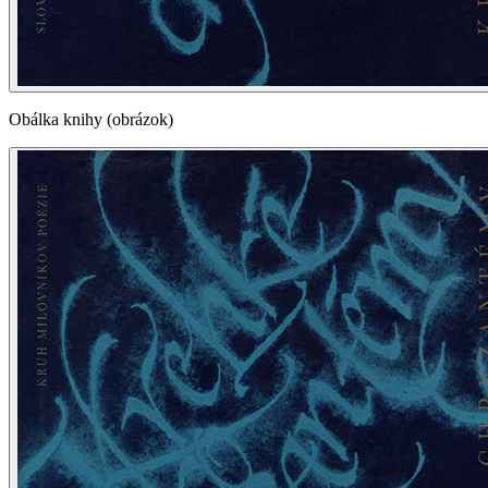
Obálka knihy (obrázok)