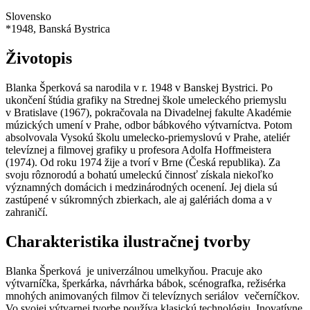
Slovensko
*
1948
, Banská Bystrica
Životopis
Blanka Šperková sa narodila v r. 1948 v Banskej Bystrici. Po
ukončení štúdia grafiky na Strednej škole umeleckého priemyslu
v Bratislave (1967), pokračovala na Divadelnej fakulte Akadémie
múzických umení v Prahe, odbor bábkového výtvarníctva. Potom
absolvovala Vysokú školu umelecko-priemyslovú v Prahe, ateliér
televíznej a filmovej grafiky u profesora Adolfa Hoffmeistera
(1974). Od roku 1974 žije a tvorí v Brne (Česká republika). Za
svoju rôznorodú a bohatú umeleckú činnosť získala niekoľko
významných domácich i medzinárodných ocenení. Jej diela sú
zastúpené v súkromných zbierkach, ale aj galériách doma a v
zahraničí.
Charakteristika ilustračnej tvorby
Blanka Šperková je univerzálnou umelkyňou. Pracuje ako
výtvarníčka, šperkárka, návrhárka bábok, scénografka, režisérka
mnohých animovaných filmov či televíznych seriálov večerníčkov.
Vo svojej výtvarnej tvorbe používa klasickú technológiu. Inovatívne