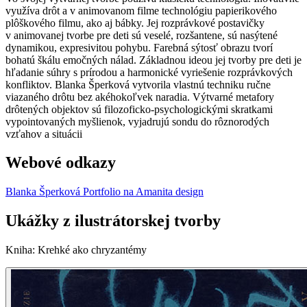
využíva drôt a v animovanom filme technológiu papierikového
plôškového filmu, ako aj bábky. Jej rozprávkové postavičky
v animovanej tvorbe pre deti sú veselé, rozšantene, sú nasýtené
dynamikou, expresivitou pohybu. Farebná sýtosť obrazu tvorí
bohatú škálu emočných nálad. Základnou ideou jej tvorby pre deti je
hľadanie súhry s prírodou a harmonické vyriešenie rozprávkových
konfliktov. Blanka Šperková vytvorila vlastnú techniku ručne
viazaného drôtu bez akéhokoľvek naradia. Výtvarné metafory
drôtených objektov sú filozoficko-psychologickými skratkami
vypointovaných myšlienok, vyjadrujú sondu do rôznorodých
vzťahov a situácii
Webové odkazy
Blanka Šperková Portfolio na Amanita design
Ukážky z ilustrátorskej tvorby
Kniha
:
Krehké ako chryzantémy