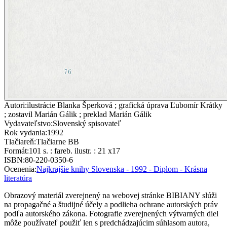
Autori
:
ilustrácie Blanka Šperková ; grafická úprava Ľubomír Krátky
; zostavil Marián Gálik ; preklad Marián Gálik
Vydavateľstvo
:
Slovenský spisovateľ
Rok vydania
:
1992
Tlačiareň
:
Tlačiarne BB
Formát
:
101 s. : fareb. ilustr. : 21 x17
ISBN
:
80-220-0350-6
Ocenenia
:
Najkrajšie knihy Slovenska - 1992 - Diplom - Krásna
literatúra
Obrazový materiál zverejnený na webovej stránke BIBIANY slúži
na propagačné a študijné účely a podlieha ochrane autorských práv
podľa autorského zákona. Fotografie zverejnených výtvarných diel
môže používateľ použiť len s predchádzajúcim súhlasom autora,