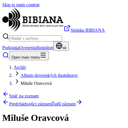
Skip to main content
Stránka BIBIANA
Podujatia
Ocenenia
Ilustrátori
sk
Open main menu
Archív
Album slovenských ilustrátorov
Miluše Oravcová
Späť na zoznam
Predchádzajúci záznam
Ďalší záznam
Miluše Oravcová