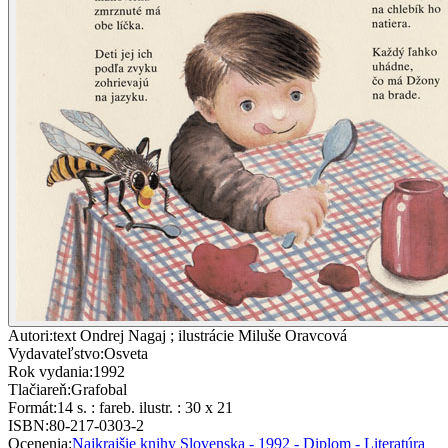
Autori
:
text Ondrej Nagaj ; ilustrácie Miluše Oravcová
Vydavateľstvo
:
Osveta
Rok vydania
:
1992
Tlačiareň
:
Grafobal
Formát
:
14 s. : fareb. ilustr. : 30 x 21
ISBN
:
80-217-0303-2
Ocenenia
:
Najkrajšie knihy Slovenska - 1992 - Diplom - Literatúra