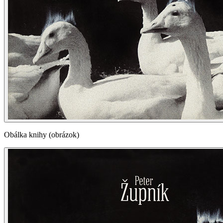
Obálka knihy (obrázok)