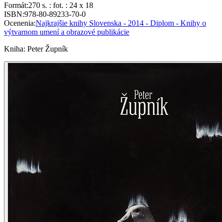
Formát
:
270 s. : fot. : 24 x 18
ISBN
:
978-80-89233-70-0
Ocenenia
:
Najkrajšie knihy Slovenska - 2014 - Diplom - Knihy o
výtvarnom umení a obrazové publikácie
Kniha
:
Peter Župník