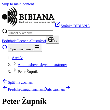
Skip to main content
Stránka BIBIANA
Podujatia
Ocenenia
Ilustrátori
sk
Open main menu
Archív
Album slovenských ilustrátorov
Peter Župník
Späť na zoznam
Predchádzajúci záznam
Ďalší záznam
Peter Župník