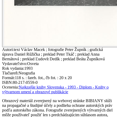
Autori
:
text Václav Macek ; fotografie Peter Župník ; grafická
úprava Daniel Růžička ; preklad Peter Tkáč ; preklad Anna
Bernátová ; preklad Ľudovít Dedík ; preklad Beáta Župníková
Vydavateľstvo
:
Osveta
Rok vydania
:
1993
Tlačiareň
:
Neografia
Formát
:
118 s. : fareb. fot., čb fot. : 20 x 20
ISBN
:
80-217-0559-0
Ocenenia
:
Najkrajšie knihy Slovenska - 1993 - Diplom - Knihy o
výtvarnom umení a obrazové publikácie
Obrazový materiál zverejnený na webovej stránke BIBIANY slúži
na propagačné a študijné účely a podlieha ochrane autorských práv
podľa autorského zákona. Fotografie zverejnených výtvarných diel
môže používateľ použiť len s predchádzajúcim súhlasom autora,