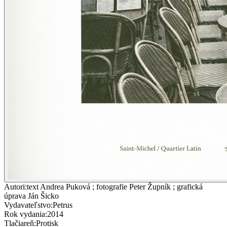
Autori
:
text Andrea Puková ; fotografie Peter Župník ; grafická
úprava Ján Šicko
Vydavateľstvo
:
Petrus
Rok vydania
:
2014
Tlačiareň
:
Protisk