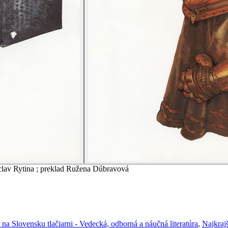
Václav Rytina ; preklad Ružena Dúbravová
na Slovensku tlačiarni - Vedecká, odborná a náučná literatúra
,
Najkraj