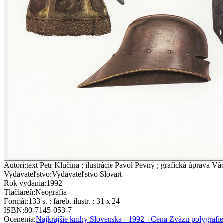
Autori
:
text Petr Klučina ; ilustrácie Pavol Pevný ; grafická úprava 
Vydavateľstvo
:
Vydavateľstvo Slovart
Rok vydania
:
1992
Tlačiareň
:
Neografia
Formát
:
133 s. : fareb. ilustr. : 31 x 24
ISBN
:
80-7145-053-7
Ocenenia
:
Najkrajšie knihy Slovenska - 1992 - Cena Zväzu polygrafie 