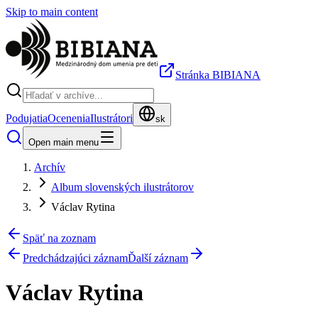
Skip to main content
Stránka BIBIANA
Podujatia
Ocenenia
Ilustrátori
sk
Open main menu
Archív
Album slovenských ilustrátorov
Václav Rytina
Späť na zoznam
Predchádzajúci záznam
Ďalší záznam
Václav Rytina