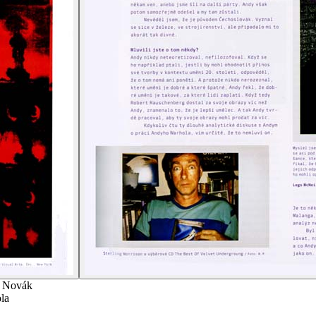
rt Novák
la