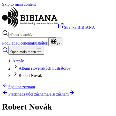
Skip to main content
Stránka BIBIANA
Podujatia
Ocenenia
Ilustrátori
sk
Open main menu
Archív
Album slovenských ilustrátorov
Robert Novák
Späť na zoznam
Predchádzajúci záznam
Ďalší záznam
Robert Novák