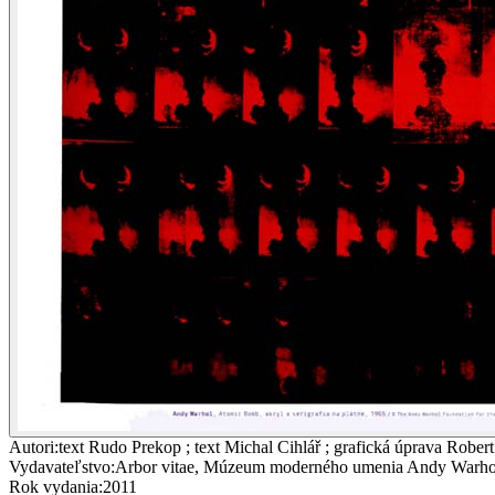
Autori
:
text Rudo Prekop ; text Michal Cihlář ; grafická úprava Robe
Vydavateľstvo
:
Arbor vitae, Múzeum moderného umenia Andy Warho
Rok vydania
:
2011