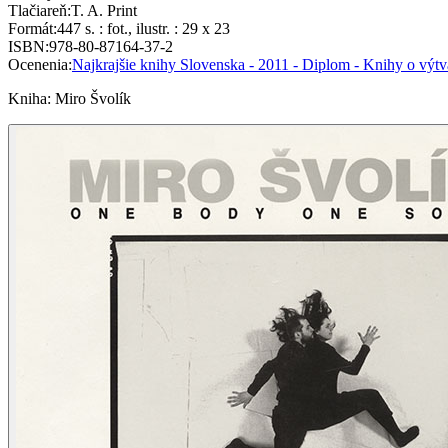
Tlačiareň
:
T. A. Print
Formát
:
447 s. : fot., ilustr. : 29 x 23
ISBN
:
978-80-87164-37-2
Ocenenia
:
Najkrajšie knihy Slovenska - 2011 - Diplom - Knihy o výt
Kniha
:
Miro Švolík