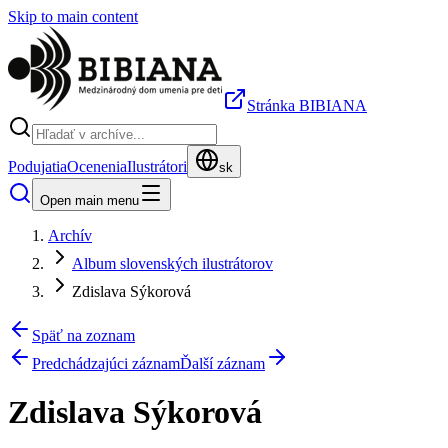
Skip to main content
Stránka BIBIANA
Podujatia
Ocenenia
Ilustrátori
sk
Open main menu
Archív
Album slovenských ilustrátorov
Zdislava Sýkorová
Späť na zoznam
Predchádzajúci záznam
Ďalší záznam
Zdislava Sýkorová