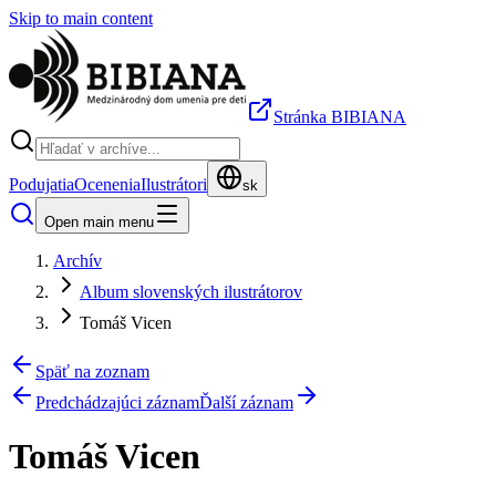
Skip to main content
Stránka BIBIANA
Podujatia
Ocenenia
Ilustrátori
sk
Open main menu
Archív
Album slovenských ilustrátorov
Tomáš Vicen
Späť na zoznam
Predchádzajúci záznam
Ďalší záznam
Tomáš Vicen