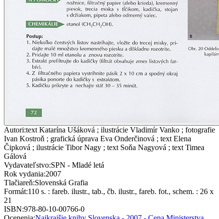
Autori
:
text Katarína Ušáková ; ilustrácie Vladimír Vanko ; fotografie
Ivan Kostroň ; grafická úprava Eva Onderčinová ; text Elena
Čipková ; ilustrácie Tibor Nagy ; text Soňa Nagyová ; text Timea
Gálová
Vydavateľstvo
:
SPN - Mladé letá
Rok vydania
:
2007
Tlačiareň
:
Slovenská Grafia
Formát
:
110 s. : fareb. ilustr., tab., čb. ilustr., fareb. fot., schem. : 26 x
21
ISBN
:
978-80-10-00766-0
Ocenenia
:
Najkrajšie knihy Slovenska - 2007 - Cena Ministerstva