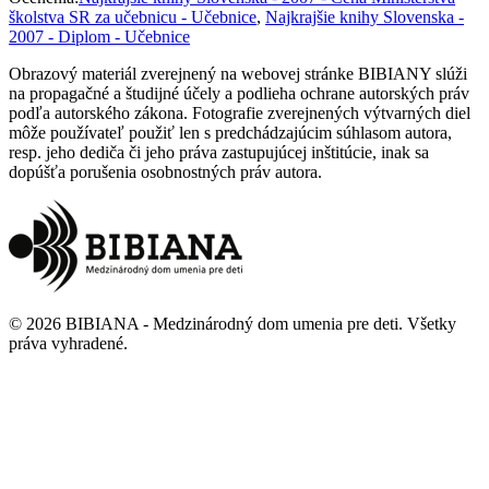
školstva SR za učebnicu - Učebnice
,
Najkrajšie knihy Slovenska -
2007 - Diplom - Učebnice
Obrazový materiál zverejnený na webovej stránke BIBIANY slúži
na propagačné a študijné účely a podlieha ochrane autorských práv
podľa autorského zákona. Fotografie zverejnených výtvarných diel
môže používateľ použiť len s predchádzajúcim súhlasom autora,
resp. jeho dediča či jeho práva zastupujúcej inštitúcie, inak sa
dopúšťa porušenia osobnostných práv autora.
©
2026
BIBIANA - Medzinárodný dom umenia pre deti
.
Všetky
práva vyhradené
.