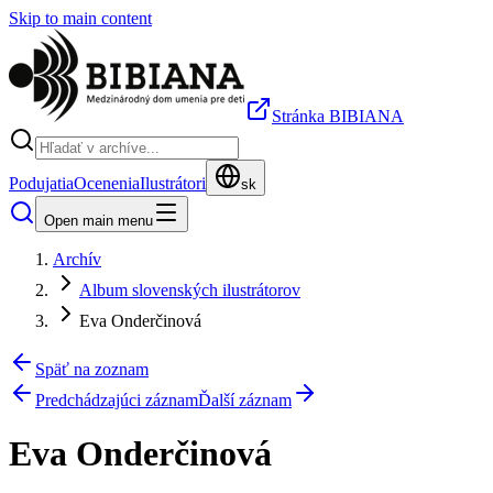
Skip to main content
Stránka BIBIANA
Podujatia
Ocenenia
Ilustrátori
sk
Open main menu
Archív
Album slovenských ilustrátorov
Eva Onderčinová
Späť na zoznam
Predchádzajúci záznam
Ďalší záznam
Eva Onderčinová