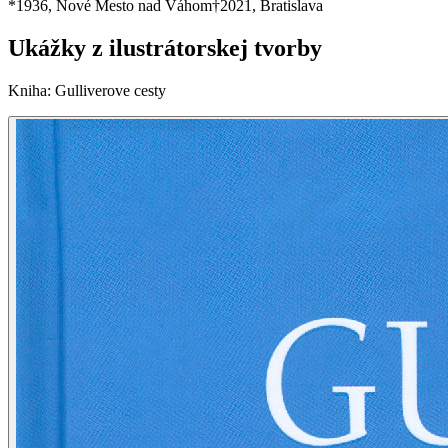
*
1936
, Nové Mesto nad Váhom
†
2021
, Bratislava
Ukážky z ilustrátorskej tvorby
Kniha
:
Gulliverove cesty