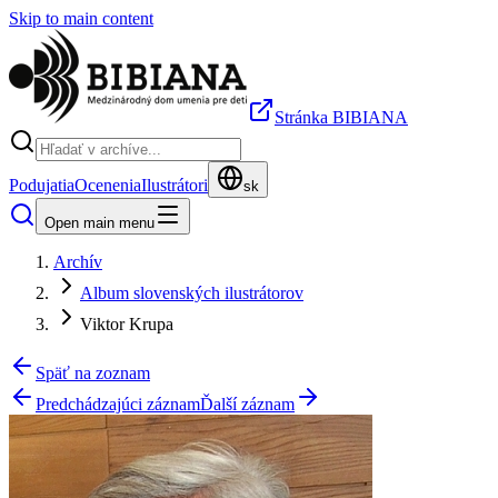
Skip to main content
Stránka BIBIANA
Podujatia
Ocenenia
Ilustrátori
sk
Open main menu
Archív
Album slovenských ilustrátorov
Viktor Krupa
Späť na zoznam
Predchádzajúci záznam
Ďalší záznam