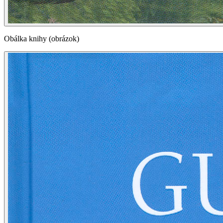
Obálka knihy (obrázok)