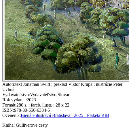
Autori
:
text Jonathan Swift ; preklad Viktor Krupa ; ilustrácie Peter
Uchnár
Vydavateľstvo
:
Vydavateľstvo Slovart
Rok vydania
:
2023
Formát
:
280 s. : fareb. ilustr. : 28 x 22
ISBN
:
978-80-556-6384-5
Ocenenia
:
Bienále ilustrácií Bratislava - 2025 - Plaketa BIB
Kniha
:
Gulliverove cesty