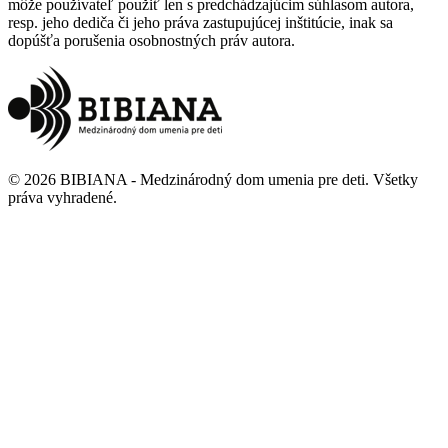
môže používateľ použiť len s predchádzajúcim súhlasom autora,
resp. jeho dediča či jeho práva zastupujúcej inštitúcie, inak sa
dopúšťa porušenia osobnostných práv autora.
©
2026
BIBIANA - Medzinárodný dom umenia pre deti
.
Všetky
práva vyhradené
.