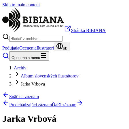
Skip to main content
Stránka BIBIANA
Podujatia
Ocenenia
Ilustrátori
sk
Open main menu
Archív
Album slovenských ilustrátorov
Jarka Vrbová
Späť na zoznam
Predchádzajúci záznam
Ďalší záznam
Jarka Vrbová