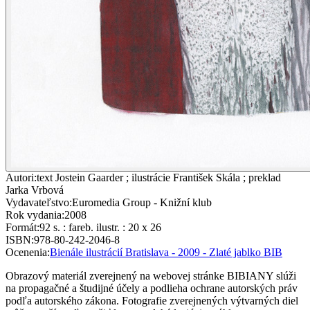
Autori
:
text Jostein Gaarder ; ilustrácie František Skála ; preklad
Jarka Vrbová
Vydavateľstvo
:
Euromedia Group - Knižní klub
Rok vydania
:
2008
Formát
:
92 s. : fareb. ilustr. : 20 x 26
ISBN
:
978-80-242-2046-8
Ocenenia
:
Bienále ilustrácií Bratislava - 2009 - Zlaté jablko BIB
Obrazový materiál zverejnený na webovej stránke BIBIANY slúži
na propagačné a študijné účely a podlieha ochrane autorských práv
podľa autorského zákona. Fotografie zverejnených výtvarných diel