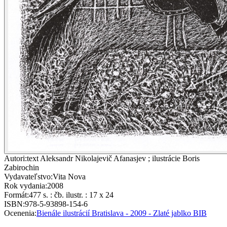
Autori
:
text Aleksandr Nikolajevič Afanasjev ; ilustrácie Boris
Zabirochin
Vydavateľstvo
:
Vita Nova
Rok vydania
:
2008
Formát
:
477 s. : čb. ilustr. : 17 x 24
ISBN
:
978-5-93898-154-6
Ocenenia
:
Bienále ilustrácií Bratislava - 2009 - Zlaté jablko BIB