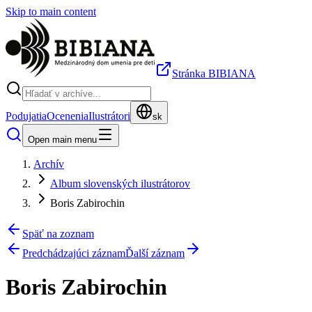
Skip to main content
Stránka BIBIANA
Podujatia
Ocenenia
Ilustrátori
sk
Open main menu
Archív
Album slovenských ilustrátorov
Boris Zabirochin
Späť na zoznam
Predchádzajúci záznam
Ďalší záznam
Boris Zabirochin