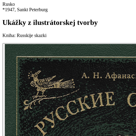
Rusko
*
1947
, Sankt Peterburg
Ukážky z ilustrátorskej tvorby
Kniha
:
Russkije skazki