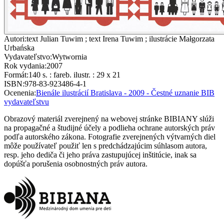
Autori
:
text Julian Tuwim ; text Irena Tuwim ; ilustrácie Małgorzata
Urbańska
Vydavateľstvo
:
Wytwornia
Rok vydania
:
2007
Formát
:
140 s. : fareb. ilustr. : 29 x 21
ISBN
:
978-83-923486-4-1
Ocenenia
:
Bienále ilustrácií Bratislava - 2009 - Čestné uznanie BIB
vydavateľstvu
Obrazový materiál zverejnený na webovej stránke BIBIANY slúži
na propagačné a študijné účely a podlieha ochrane autorských práv
podľa autorského zákona. Fotografie zverejnených výtvarných diel
môže používateľ použiť len s predchádzajúcim súhlasom autora,
resp. jeho dediča či jeho práva zastupujúcej inštitúcie, inak sa
dopúšťa porušenia osobnostných práv autora.