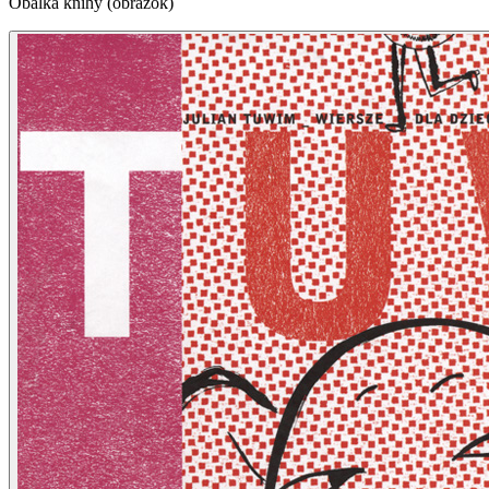
Obálka knihy (obrázok)