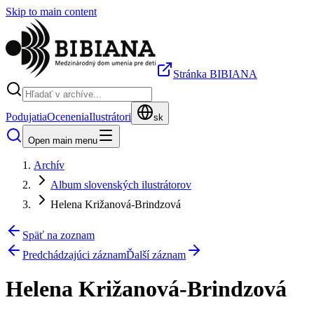
Skip to main content
Stránka BIBIANA
Podujatia
Ocenenia
Ilustrátori
sk
Open main menu
Archív
Album slovenských ilustrátorov
Helena Križanová-Brindzová
Späť na zoznam
Predchádzajúci záznam
Ďalší záznam
Helena Križanová-Brindzová