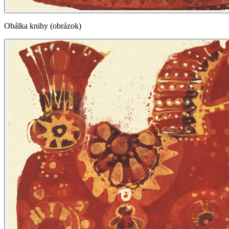
Obálka knihy (obrázok)