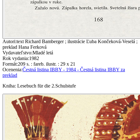
Autori
:
text Richard Bamberger ; ilustrácie Ľuba Končeková-Veselá ;
preklad Hana Ferková
Vydavateľstvo
:
Mladé letá
Rok vydania
:
1982
Formát
:
209 s. : fareb. ilustr. : 29 x 21
Ocenenia
:
Čestná listina IBBY - 1984 - Čestná listina IBBY za
preklad
Kniha
:
Lesebuch für die 2.Schulstufe