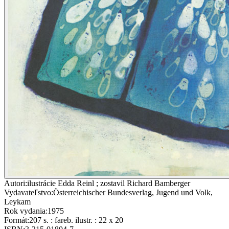
Autori
:
ilustrácie Edda Reinl ; zostavil Richard Bamberger
Vydavateľstvo
:
Österreichischer Bundesverlag, Jugend und Volk,
Leykam
Rok vydania
:
1975
Formát
:
207 s. : fareb. ilustr. : 22 x 20