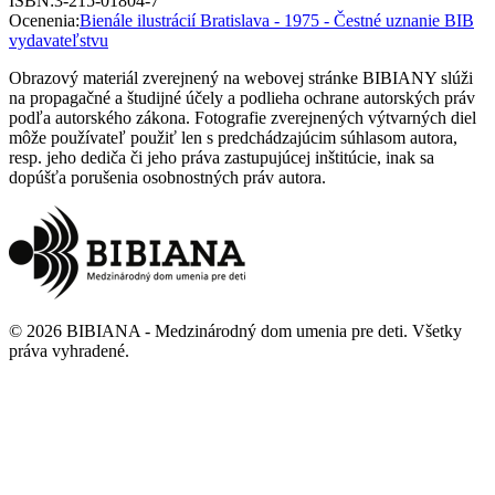
ISBN
:
3-215-01804-7
Ocenenia
:
Bienále ilustrácií Bratislava - 1975 - Čestné uznanie BIB
vydavateľstvu
Obrazový materiál zverejnený na webovej stránke BIBIANY slúži
na propagačné a študijné účely a podlieha ochrane autorských práv
podľa autorského zákona. Fotografie zverejnených výtvarných diel
môže používateľ použiť len s predchádzajúcim súhlasom autora,
resp. jeho dediča či jeho práva zastupujúcej inštitúcie, inak sa
dopúšťa porušenia osobnostných práv autora.
©
2026
BIBIANA - Medzinárodný dom umenia pre deti
.
Všetky
práva vyhradené
.