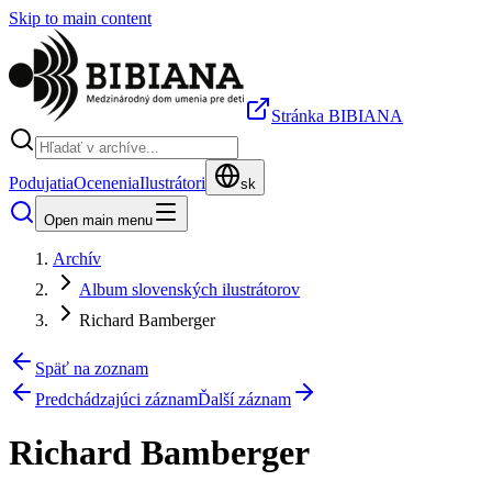
Skip to main content
Stránka BIBIANA
Podujatia
Ocenenia
Ilustrátori
sk
Open main menu
Archív
Album slovenských ilustrátorov
Richard Bamberger
Späť na zoznam
Predchádzajúci záznam
Ďalší záznam
Richard Bamberger