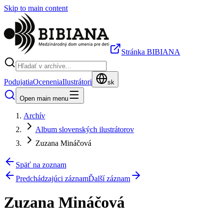
Skip to main content
Stránka BIBIANA
Podujatia
Ocenenia
Ilustrátori
sk
Open main menu
Archív
Album slovenských ilustrátorov
Zuzana Mináčová
Späť na zoznam
Predchádzajúci záznam
Ďalší záznam
Zuzana Mináčová