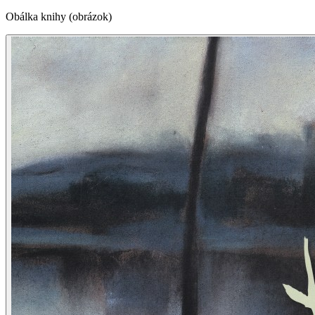
Obálka knihy (obrázok)