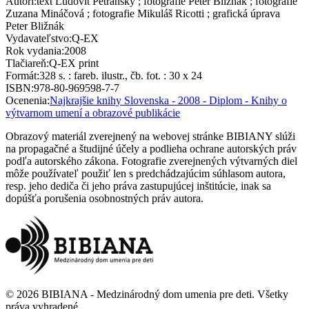
Autori
:
text Ľudovít Petránsky ; fotografie Peter Bližnák ; fotografie
Zuzana Mináčová ; fotografie Mikuláš Ricotti ; grafická úprava
Peter Bližnák
Vydavateľstvo
:
Q-EX
Rok vydania
:
2008
Tlačiareň
:
Q-EX print
Formát
:
328 s. : fareb. ilustr., čb. fot. : 30 x 24
ISBN
:
978-80-969598-7-7
Ocenenia
:
Najkrajšie knihy Slovenska - 2008 - Diplom - Knihy o
výtvarnom umení a obrazové publikácie
Obrazový materiál zverejnený na webovej stránke BIBIANY slúži
na propagačné a študijné účely a podlieha ochrane autorských práv
podľa autorského zákona. Fotografie zverejnených výtvarných diel
môže používateľ použiť len s predchádzajúcim súhlasom autora,
resp. jeho dediča či jeho práva zastupujúcej inštitúcie, inak sa
dopúšťa porušenia osobnostných práv autora.
©
2026
BIBIANA - Medzinárodný dom umenia pre deti
.
Všetky
práva vyhradené
.