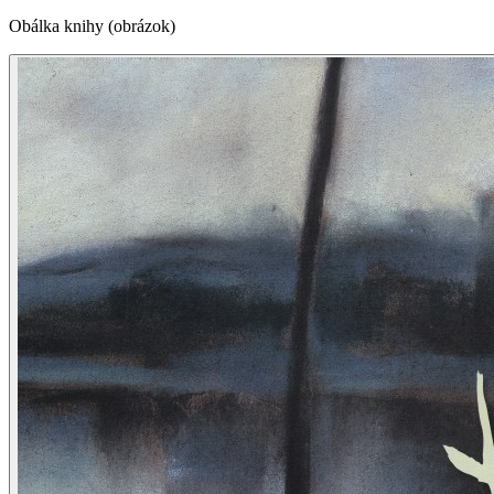
Obálka knihy (obrázok)