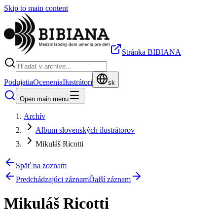
Skip to main content
Stránka BIBIANA
Podujatia
Ocenenia
Ilustrátori
sk
Open main menu
Archív
Album slovenských ilustrátorov
Mikuláš Ricotti
Späť na zoznam
Predchádzajúci záznam
Ďalší záznam
Mikuláš Ricotti