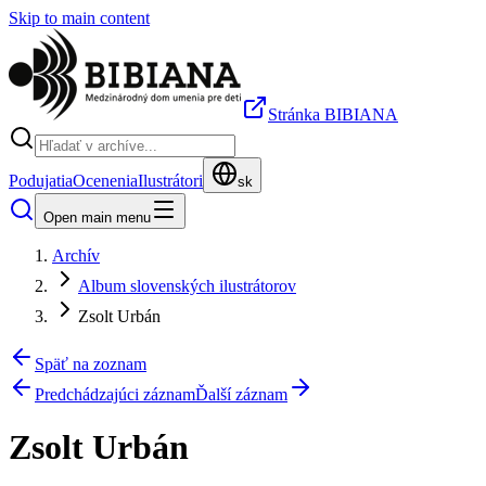
Skip to main content
Stránka BIBIANA
Podujatia
Ocenenia
Ilustrátori
sk
Open main menu
Archív
Album slovenských ilustrátorov
Zsolt Urbán
Späť na zoznam
Predchádzajúci záznam
Ďalší záznam
Zsolt Urbán