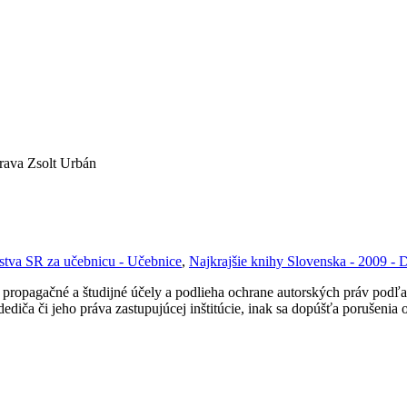
prava Zsolt Urbán
lstva SR za učebnicu - Učebnice
,
Najkrajšie knihy Slovenska - 2009 - 
ropagačné a študijné účely a podlieha ochrane autorských práv podľa
ediča či jeho práva zastupujúcej inštitúcie, inak sa dopúšťa porušenia