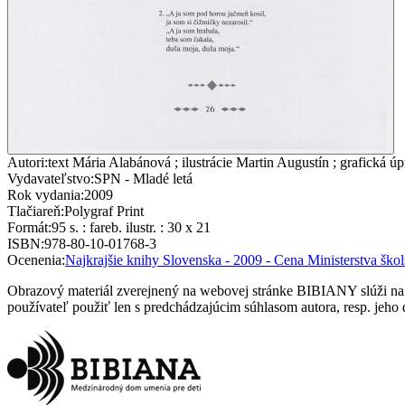
Autori
:
text Mária Alabánová ; ilustrácie Martin Augustín ; grafická ú
Vydavateľstvo
:
SPN - Mladé letá
Rok vydania
:
2009
Tlačiareň
:
Polygraf Print
Formát
:
95 s. : fareb. ilustr. : 30 x 21
ISBN
:
978-80-10-01768-3
Ocenenia
:
Najkrajšie knihy Slovenska - 2009 - Cena Ministerstva ško
Obrazový materiál zverejnený na webovej stránke BIBIANY slúži na p
používateľ použiť len s predchádzajúcim súhlasom autora, resp. jeho d