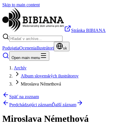
Skip to main content
Stránka BIBIANA
Podujatia
Ocenenia
Ilustrátori
sk
Open main menu
Archív
Album slovenských ilustrátorov
Miroslava Némethová
Späť na zoznam
Predchádzajúci záznam
Ďalší záznam
Miroslava Némethová