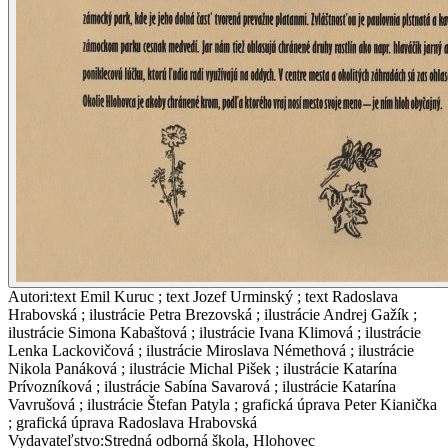
Autori
:
text Emil Kuruc ; text Jozef Urminský ; text Radoslava
Hrabovská ; ilustrácie Petra Brezovská ; ilustrácie Andrej Gažík ;
ilustrácie Simona Kabaštová ; ilustrácie Ivana Klimová ; ilustrácie
Lenka Lackovičová ; ilustrácie Miroslava Némethová ; ilustrácie
Nikola Panáková ; ilustrácie Michal Pišek ; ilustrácie Katarína
Prívozníková ; ilustrácie Sabína Savarová ; ilustrácie Katarína
Vavrušová ; ilustrácie Štefan Patyla ; grafická úprava Peter Kianička
; grafická úprava Radoslava Hrabovská
Vydavateľstvo
:
Stredná odborná škola, Hlohovec