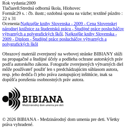
Rok vydania
:
2009
Tlačiareň
:
Stredná odborná škola, Hlohovec
Formát
:
29 s. : čb. ilustr.; ozdobná spona na väzbe; textilné púzdro :
22 x 31
Ocenenia
:
Najkrajšie knihy Slovenska - 2009 - Cena Slovenskej
národnej knižnice za študentskú prácu - Študijné práce poslucháčov
výtvarných a polygrafických škôl
,
Najkrajšie knihy Slovenska -
2009 - Diplom - Študijné práce poslucháčov výtvarných a
polygrafických škôl
Obrazový materiál zverejnený na webovej stránke BIBIANY slúži
na propagačné a študijné účely a podlieha ochrane autorských práv
podľa autorského zákona. Fotografie zverejnených výtvarných diel
môže používateľ použiť len s predchádzajúcim súhlasom autora,
resp. jeho dediča či jeho práva zastupujúcej inštitúcie, inak sa
dopúšťa porušenia osobnostných práv autora.
©
2026
BIBIANA - Medzinárodný dom umenia pre deti
.
Všetky
práva vyhradené
.