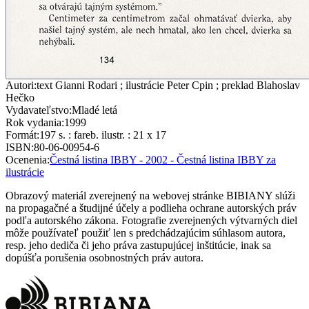
Autori
:
text Gianni Rodari ; ilustrácie Peter Cpin ; preklad Blahoslav
Hečko
Vydavateľstvo
:
Mladé letá
Rok vydania
:
1999
Formát
:
197 s. : fareb. ilustr. : 21 x 17
ISBN
:
80-06-00954-6
Ocenenia
:
Čestná listina IBBY - 2002 - Čestná listina IBBY za
ilustrácie
Obrazový materiál zverejnený na webovej stránke BIBIANY slúži
na propagačné a študijné účely a podlieha ochrane autorských práv
podľa autorského zákona. Fotografie zverejnených výtvarných diel
môže používateľ použiť len s predchádzajúcim súhlasom autora,
resp. jeho dediča či jeho práva zastupujúcej inštitúcie, inak sa
dopúšťa porušenia osobnostných práv autora.