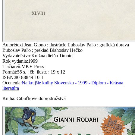
Autori
:
text Jean Giono ; ilustrácie Ľuboslav Paľo ; grafická úprava
Ľuboslav Paľo ; preklad Blahoslav Hečko
Vydavateľstvo
:
Knižná dielňa Timotej
Rok vydania
:
1999
Tlačiareň
:
MKV Press
Formát
:
55 s. : čb. ilustr. : 19 x 12
ISBN
:
80-88849-10-1
Ocenenia
:
Najkrajšie knihy Slovenska - 1999 - Diplom - Krásna
literatúra
Kniha
:
Cibuľkove dobrodružstvá