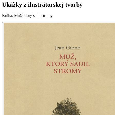
Ukážky z ilustrátorskej tvorby
Kniha
:
Muž, ktorý sadil stromy