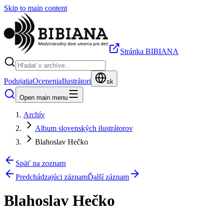
Skip to main content
Stránka BIBIANA
Podujatia
Ocenenia
Ilustrátori
sk
Open main menu
Archív
Album slovenských ilustrátorov
Blahoslav Hečko
Späť na zoznam
Predchádzajúci záznam
Ďalší záznam
Blahoslav Hečko