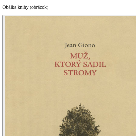
Obálka knihy (obrázok)