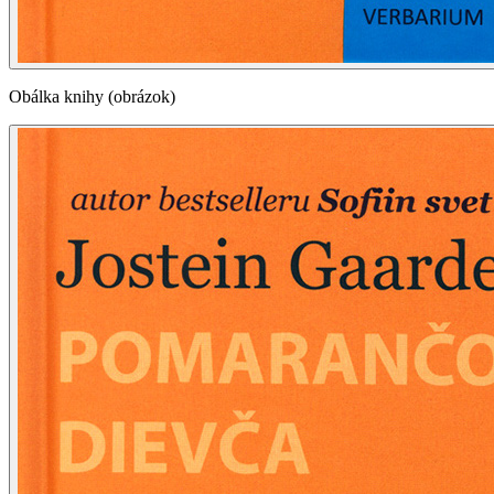
Obálka knihy (obrázok)