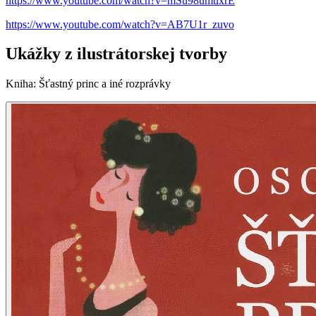
https://www.youtube.com/watch?v=mSu98umuxrE
https://www.youtube.com/watch?v=AB7U1r_zuvo
Ukážky z ilustrátorskej tvorby
Kniha
:
Šťastný princ a iné rozprávky