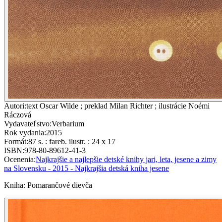
Autori
:
text Oscar Wilde ; preklad Milan Richter ; ilustrácie Noémi
Ráczová
Vydavateľstvo
:
Verbarium
Rok vydania
:
2015
Formát
:
87 s. : fareb. ilustr. : 24 x 17
ISBN
:
978-80-89612-41-3
Ocenenia
:
Najkrajšie a najlepšie detské knihy jari, leta, jesene a zimy
na Slovensku - 2015 - Najkrajšia detská kniha jesene
Kniha
:
Pomarančové dievča