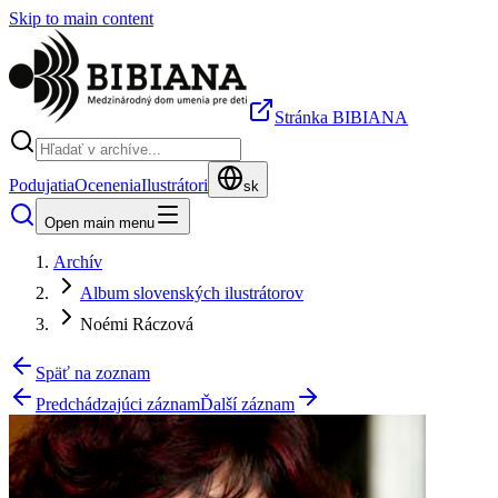
Skip to main content
Stránka BIBIANA
Podujatia
Ocenenia
Ilustrátori
sk
Open main menu
Archív
Album slovenských ilustrátorov
Noémi Ráczová
Späť na zoznam
Predchádzajúci záznam
Ďalší záznam