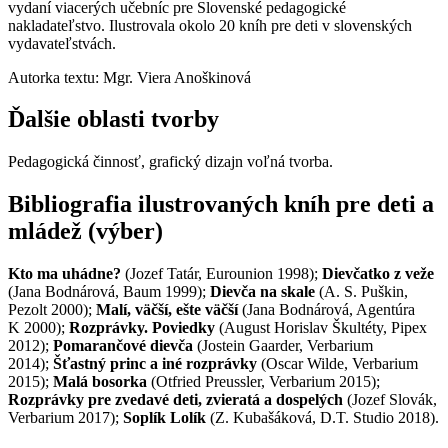
vydaní viacerých učebníc pre Slovenské pedagogické
nakladateľstvo. Ilustrovala okolo 20 kníh pre deti v slovenských
vydavateľstvách.
Autorka textu: Mgr. Viera Anoškinová
Ďalšie oblasti tvorby
Pedagogická činnosť, grafický dizajn voľná tvorba.
Bibliografia ilustrovaných kníh pre deti a
mládež (výber)
Kto ma uhádne?
(Jozef Tatár, Eurounion 1998);
Dievčatko z veže
(Jana Bodnárová, Baum 1999);
Dievča na skale
(A. S. Puškin,
Pezolt 2000);
Malí, väčší, ešte väčší
(Jana Bodnárová, Agentúra
K 2000);
Rozprávky. Poviedky
(August Horislav Škultéty, Pipex
2012);
Pomarančové dievča
(Jostein Gaarder, Verbarium
2014);
Šťastný princ a iné rozprávky
(Oscar Wilde, Verbarium
2015);
Malá bosorka
(Otfried Preussler, Verbarium 2015);
Rozprávky pre zvedavé deti, zvieratá a dospelých
(Jozef Slovák,
Verbarium 2017);
Soplík Lolík
(Z. Kubašáková, D.T. Studio 2018).