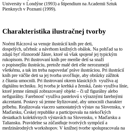
University v Londýne (1993) a štipendium na Academii Sztuk
Pienknych v Poznani (1999).
Charakteristika ilustračnej tvorby
Noémi Ráczová sa venuje ilustrácií kníh pre deti,
dospelých, učebníc a návrhom knižných obálok. Na pohľad sa to
zdajú byť rôznorodé žánre, ktoré sú však spojené jej typickým
rukopisom. Pri ilustrovaní kníh pre menšie detí sa snaží
o popisnejšiu ilustráciu, pretože malé deti ešte nerozumejú
všetkému, a tak im treba napovedať práve ilustráciou. Pri ilustrácií
kníh pre väčšie deti sa jej tvorba uvoľňuje, aby obrázky zážitok
z čítania umocnili. Pri ilustrovaní okrem klasických využíva aj
digitálnu techniku. Jej tvorba je krehká a ženská, často využíva línie,
ktoré jemne rámujú zobrazovaný objekt – či už figurálny alebo
nefigurálny. Farebnosť využíva pastelovú s výraznými farebnými
akcentami. Postavy sú jemne štylizované, aby umocnili charakter
príbehu. Realizovala viacero samostatných výstav na Slovensku, v
Maďarsku, Českej republike a participovala na niekoľkých
desiatkach kolektívnych výstavách na Slovensku, v Maďarsku a
Taliansku. Pravidelne sa zúčastňuje tvorivých sympózií a
medzinárodných workshopov. V knižnej tvorbe spolupracovala na