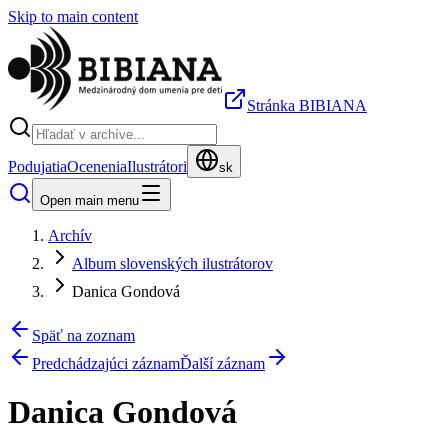
Skip to main content
Stránka BIBIANA
Podujatia
Ocenenia
Ilustrátori
sk
Open main menu
Archív
Album slovenských ilustrátorov
Danica Gondová
Späť na zoznam
Predchádzajúci záznam
Ďalší záznam
Danica Gondová