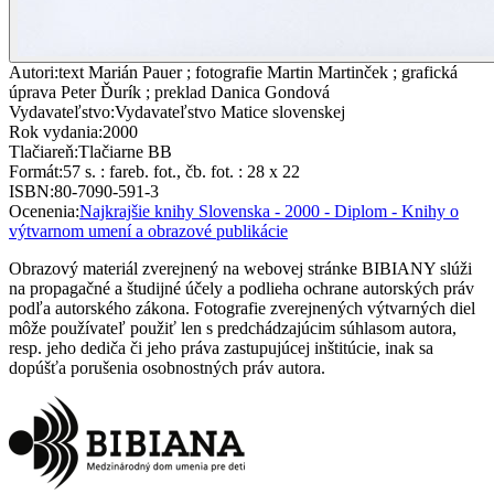
Autori
:
text Marián Pauer ; fotografie Martin Martinček ; grafická
úprava Peter Ďurík ; preklad Danica Gondová
Vydavateľstvo
:
Vydavateľstvo Matice slovenskej
Rok vydania
:
2000
Tlačiareň
:
Tlačiarne BB
Formát
:
57 s. : fareb. fot., čb. fot. : 28 x 22
ISBN
:
80-7090-591-3
Ocenenia
:
Najkrajšie knihy Slovenska - 2000 - Diplom - Knihy o
výtvarnom umení a obrazové publikácie
Obrazový materiál zverejnený na webovej stránke BIBIANY slúži
na propagačné a študijné účely a podlieha ochrane autorských práv
podľa autorského zákona. Fotografie zverejnených výtvarných diel
môže používateľ použiť len s predchádzajúcim súhlasom autora,
resp. jeho dediča či jeho práva zastupujúcej inštitúcie, inak sa
dopúšťa porušenia osobnostných práv autora.