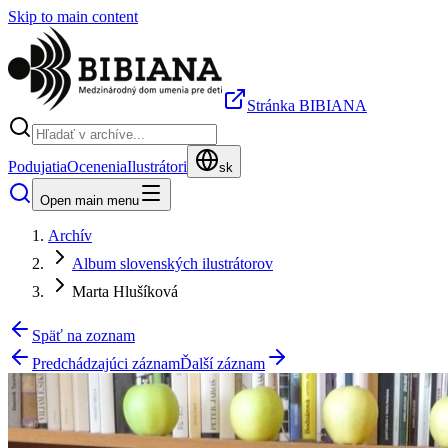
Skip to main content
Stránka BIBIANA
Podujatia
Ocenenia
Ilustrátori
sk
Open main menu
Archív
Album slovenských ilustrátorov
Marta Hlušíková
Späť na zoznam
Predchádzajúci záznam
Ďalší záznam