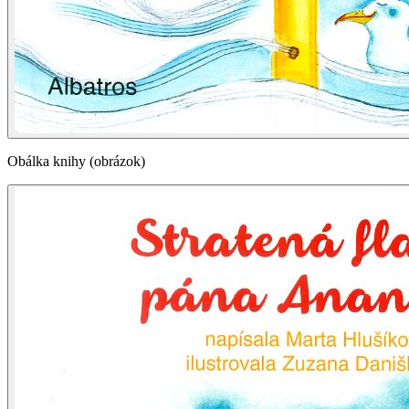
Obálka knihy (obrázok)