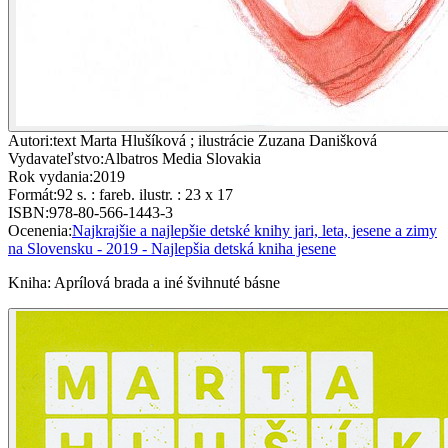
Autori
:
text Marta Hlušíková ; ilustrácie Zuzana Danišková
Vydavateľstvo
:
Albatros Media Slovakia
Rok vydania
:
2019
Formát
:
92 s. : fareb. ilustr. : 23 x 17
ISBN
:
978-80-566-1443-3
Ocenenia
:
Najkrajšie a najlepšie detské knihy jari, leta, jesene a zimy
na Slovensku - 2019 - Najlepšia detská kniha jesene
Kniha
:
Aprílová brada a iné švihnuté básne