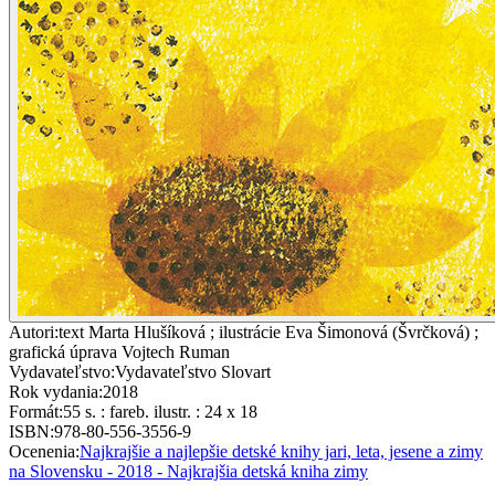
Autori
:
text Marta Hlušíková ; ilustrácie Eva Šimonová (Švrčková) ;
grafická úprava Vojtech Ruman
Vydavateľstvo
:
Vydavateľstvo Slovart
Rok vydania
:
2018
Formát
:
55 s. : fareb. ilustr. : 24 x 18
ISBN
:
978-80-556-3556-9
Ocenenia
:
Najkrajšie a najlepšie detské knihy jari, leta, jesene a zimy
na Slovensku - 2018 - Najkrajšia detská kniha zimy