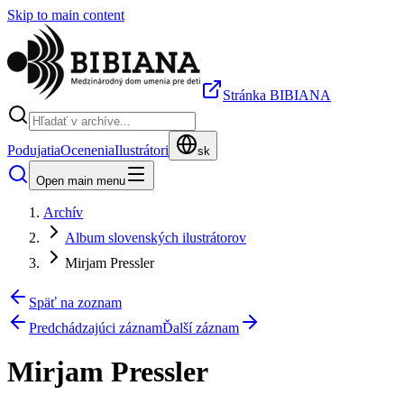
Skip to main content
Stránka BIBIANA
Podujatia
Ocenenia
Ilustrátori
sk
Open main menu
Archív
Album slovenských ilustrátorov
Mirjam Pressler
Späť na zoznam
Predchádzajúci záznam
Ďalší záznam
Mirjam Pressler