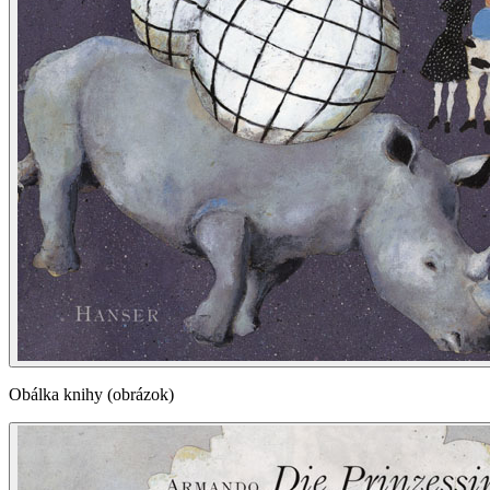
Obálka knihy (obrázok)