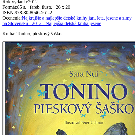
Rok vydania
:
2012
Formát
:
85 s. : fareb. ilustr. : 26 x 20
ISBN
:
978-80-8046-561-2
Ocenenia
:
Najkrajšie a najlepšie detské knihy jari, leta, jesene a zimy
na Slovensku - 2012 - Najlepšia detská kniha jesene
Kniha
:
Tonino, pieskový šaško