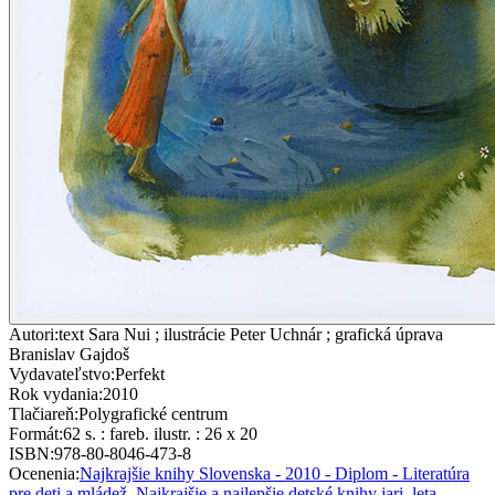
Autori
:
text Sara Nui ; ilustrácie Peter Uchnár ; grafická úprava
Branislav Gajdoš
Vydavateľstvo
:
Perfekt
Rok vydania
:
2010
Tlačiareň
:
Polygrafické centrum
Formát
:
62 s. : fareb. ilustr. : 26 x 20
ISBN
:
978-80-8046-473-8
Ocenenia
:
Najkrajšie knihy Slovenska - 2010 - Diplom - Literatúra
pre deti a mládež
,
Najkrajšie a najlepšie detské knihy jari, leta,