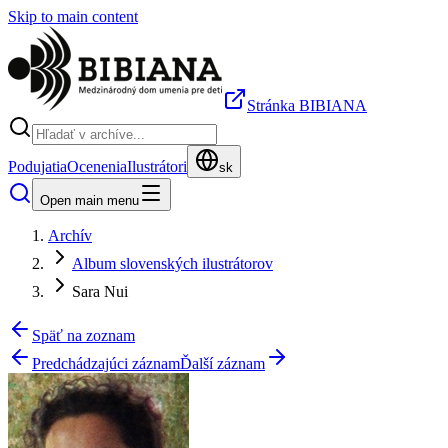
Skip to main content
Stránka BIBIANA
Podujatia
Ocenenia
Ilustrátori
sk
Open main menu
Archív
Album slovenských ilustrátorov
Sara Nui
Späť na zoznam
Predchádzajúci záznam
Ďalší záznam