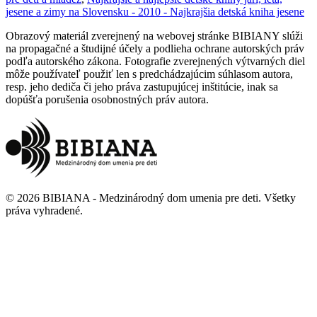
jesene a zimy na Slovensku - 2010 - Najkrajšia detská kniha jesene
Obrazový materiál zverejnený na webovej stránke BIBIANY slúži
na propagačné a študijné účely a podlieha ochrane autorských práv
podľa autorského zákona. Fotografie zverejnených výtvarných diel
môže používateľ použiť len s predchádzajúcim súhlasom autora,
resp. jeho dediča či jeho práva zastupujúcej inštitúcie, inak sa
dopúšťa porušenia osobnostných práv autora.
©
2026
BIBIANA - Medzinárodný dom umenia pre deti
.
Všetky
práva vyhradené
.