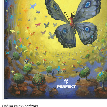
Obálka knihy (obrázok)