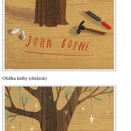
Obálka knihy (obrázok)