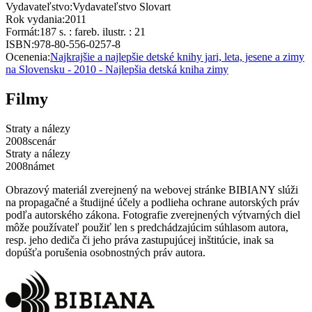
Vydavateľstvo
:
Vydavateľstvo Slovart
Rok vydania
:
2011
Formát
:
187 s. : fareb. ilustr. : 21
ISBN
:
978-80-556-0257-8
Ocenenia
:
Najkrajšie a najlepšie detské knihy jari, leta, jesene a zimy
na Slovensku - 2010 - Najlepšia detská kniha zimy
Filmy
Straty a nálezy
2008
scenár
Straty a nálezy
2008
námet
Obrazový materiál zverejnený na webovej stránke BIBIANY slúži
na propagačné a študijné účely a podlieha ochrane autorských práv
podľa autorského zákona. Fotografie zverejnených výtvarných diel
môže používateľ použiť len s predchádzajúcim súhlasom autora,
resp. jeho dediča či jeho práva zastupujúcej inštitúcie, inak sa
dopúšťa porušenia osobnostných práv autora.