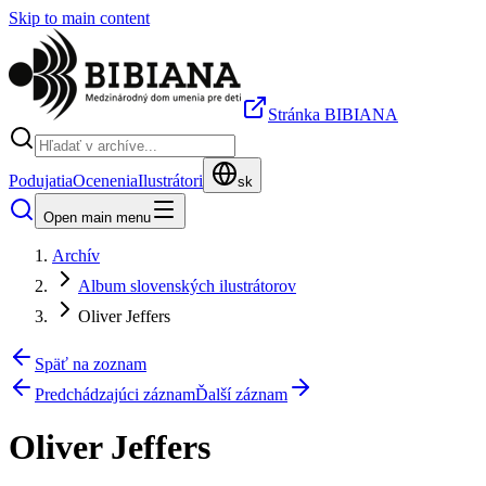
Skip to main content
Stránka BIBIANA
Podujatia
Ocenenia
Ilustrátori
sk
Open main menu
Archív
Album slovenských ilustrátorov
Oliver Jeffers
Späť na zoznam
Predchádzajúci záznam
Ďalší záznam
Oliver Jeffers